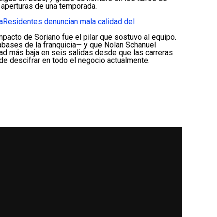
s aperturas de una temporada.
a
Residentes denuncian mala calidad del
mpacto de Soriano fue el pilar que sostuvo al equipo.
trabases de la franquicia— y que Nolan Schanuel
idad más baja en seis salidas desde que las carreras
de descifrar en todo el negocio actualmente.