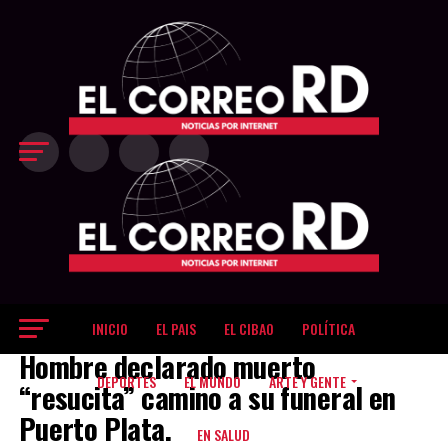
Exit mobile version
INICIO
EL PAIS
EL CIBAO
POLÍTICA
EL CIBAO
Hombre declarado muerto
DEPORTES
EL MUNDO
ARTE Y GENTE
“resucita” camino a su funeral en
Puerto Plata.
EN SALUD