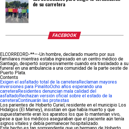
de su carretera
FACEBOOK
ELCORREORD-**—-Un hombre, declarado muerto por sus
familiares mientras estaba ingresado en un centro médico de
Santiago, despertó sorpresivamente cuando era trasladado a su
funeral en una ambulancia a una comunidad de la parte oeste de
Puerto Plata.
Contents
Exigen el asfaltado total de la carretera
Reclaman mayores
inversiones para Pinalito
Ocho años esperando una
carretera
Residentes denuncian mala calidad del
asfaltado
Rechazan versión oficial sobre el estado de la
carretera
Continuarán las protestas
Los parientes de Hoberto Curiel, residente en el municipio Los
Hidalgos (El Mamey), insistían en que había muerto y que
supuestamente eran los aparatos los que lo mantenían vivo,
pese a que los médicos aseguraban que el paciente aún tenía
signos vitales y debía permanecer hospitalizado.
Este hecho es tan sorprendente que un hermano de Hoberto,