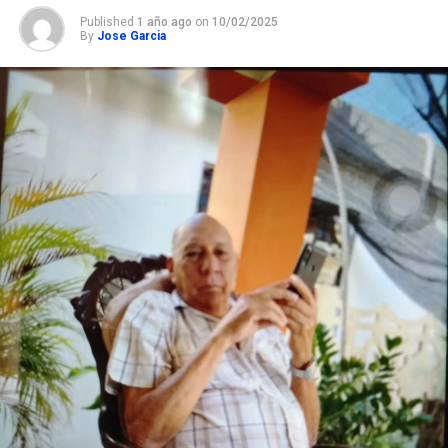
Published
1 año ago
on
10/02/2025
By
Jose Garcia