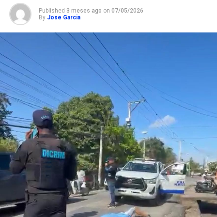
Published
3 meses ago
on
07/05/2026
By
Jose Garcia