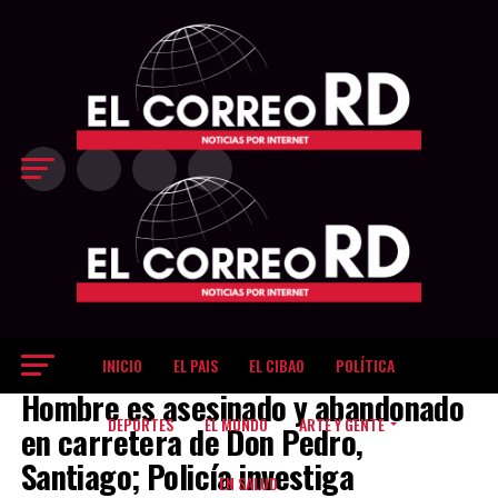
Exit mobile version
INICIO
EL PAIS
EL CIBAO
POLÍTICA
EL CIBAO
Hombre es asesinado y abandonado
DEPORTES
EL MUNDO
ARTE Y GENTE
en carretera de Don Pedro,
Santiago; Policía investiga
EN SALUD