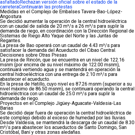
asfaltado
Rechazan versión oficial sobre el estado de la
carretera
Continuarán las protestas
Medidas en el Complejo de Embalses Tavera-Bao-López-
Angostura
Se decidió aumentar la operación de la central hidroeléctrica
con un caudal de salida de 20 m³/s a 26 m³/s para suplir la
demanda de riego, en coordinación con la Dirección Regional de
Sistemas de Riego Alto Yaque del Norte y las Juntas de
Regantes.
La presa de Bao operará con un caudal de 4.43 m³/s para
satisfacer la demanda del Acueducto del Cibao Central.
Decisiones sobre Otras Presas
La presa de Rincón, que se encuentra en un nivel de 122.16
msnm (por encima de su nivel máximo de 122.00 msnm),
continuará vertiendo agua y se mantendrá en operación la
central hidroeléctrica con una entrega de 2.10 m³/s para
abastecer el acueducto.
En la presa de Hatillo, cuyo nivel es 87.26 msnm (superior a su
nivel máximo de 86.50 msnm), se continuará operando la central
hidroeléctrica con un caudal de 25.0 m³/s para suplir la
demanda de riego.
Proyectos en el Complejo Jigüey-Aguacate-Valdesia-Las
Barias
Se decidió dejar fuera de operación la central hidroeléctrica de
este complejo debido al exceso de humedad por las lluvias.
Desde Valdesia, se mantendrá la descarga de un caudal de 8.30
m³/s para abastecer los acueductos de Santo Domingo, San
Cristóbal, Baní y otras zonas aledañas.