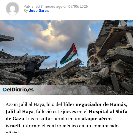
Published
3 meses ago
on
07/05/2026
By
Jose Garcia
Azam Jalil al Haya, hijo del
líder negociador de Hamás,
Jalil al Haya
, falleció este jueves en el
Hospital al Shifa
de Gaza
tras resultar herido en un
ataque aéreo
israelí
, informó el centro médico en un comunicado
oficial.