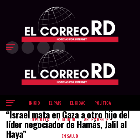
Exit mobile version
INICIO
EL PAIS
EL CIBAO
POLÍTICA
EL MUNDO
“Israel mata en Gaza a otro hijo del
DEPORTES
EL MUNDO
ARTE Y GENTE
líder negociador de Hamás, Jalil al
Haya”
EN SALUD