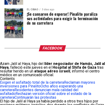
EL CIBAO
3 días ago
¡Se cansaron de esperar! Pinalito paraliza
sus actividades para exigir la terminación
de su carretera
FACEBOOK
Azam Jalil al Haya, hijo del
líder negociador de Hamás, Jalil al
Haya
, falleció este jueves en el
Hospital al Shifa de Gaza
tras
resultar herido en un
ataque aéreo israelí
, informó el centro
médico en un comunicado oficial.
Contents
Exigen el asfaltado total de la carretera
Reclaman mayores
inversiones para Pinalito
Ocho años esperando una
carretera
Residentes denuncian mala calidad del
asfaltado
Rechazan versión oficial sobre el estado de la
carretera
Continuarán las protestas
El hijo de Jalil al Haya ya había perdido a otros tres hijos por
acciones militares israelíes: dos durante los conflictos de Gaza