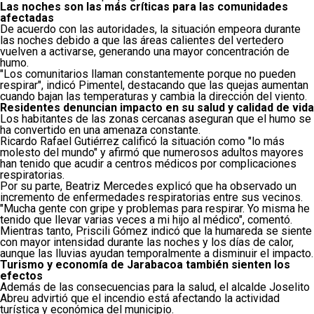
Las noches son las más críticas para las comunidades
afectadas
De acuerdo con las autoridades, la situación empeora durante
las noches debido a que las áreas calientes del vertedero
vuelven a activarse, generando una mayor concentración de
humo.
"Los comunitarios llaman constantemente porque no pueden
respirar", indicó Pimentel, destacando que las quejas aumentan
cuando bajan las temperaturas y cambia la dirección del viento.
Residentes denuncian impacto en su salud y calidad de vida
Los habitantes de las zonas cercanas aseguran que el humo se
ha convertido en una amenaza constante.
Ricardo Rafael Gutiérrez calificó la situación como "lo más
molesto del mundo" y afirmó que numerosos adultos mayores
han tenido que acudir a centros médicos por complicaciones
respiratorias.
Por su parte, Beatriz Mercedes explicó que ha observado un
incremento de enfermedades respiratorias entre sus vecinos.
"Mucha gente con gripe y problemas para respirar. Yo misma he
tenido que llevar varias veces a mi hijo al médico", comentó.
Mientras tanto, Priscili Gómez indicó que la humareda se siente
con mayor intensidad durante las noches y los días de calor,
aunque las lluvias ayudan temporalmente a disminuir el impacto.
Turismo y economía de Jarabacoa también sienten los
efectos
Además de las consecuencias para la salud, el alcalde Joselito
Abreu advirtió que el incendio está afectando la actividad
turística y económica del municipio.