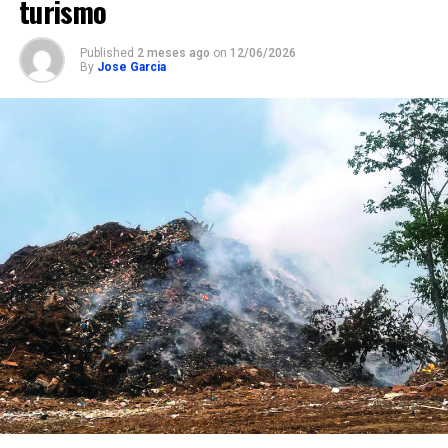
turismo
Published
2 meses ago
on
12/06/2026
By
Jose Garcia