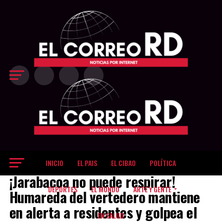
Exit mobile version
INICIO
EL PAIS
EL CIBAO
POLÍTICA
EL CIBAO
¡Jarabacoa no puede respirar!
DEPORTES
EL MUNDO
ARTE Y GENTE
Humareda del vertedero mantiene
en alerta a residentes y golpea el
EN SALUD