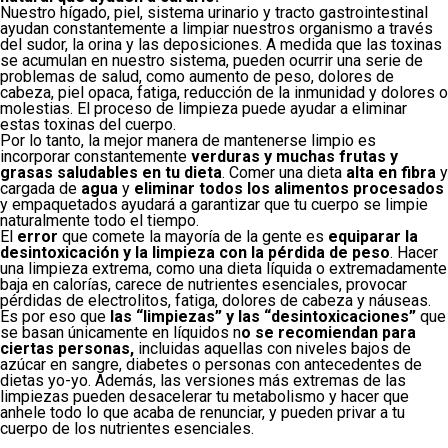
Nuestro hígado, piel, sistema urinario y tracto gastrointestinal
ayudan constantemente a limpiar nuestros organismo a través
del sudor, la orina y las deposiciones. A medida que las toxinas
se acumulan en nuestro sistema, pueden ocurrir una serie de
problemas de salud, como aumento de peso, dolores de
cabeza, piel opaca, fatiga, reducción de la inmunidad y dolores o
molestias. El proceso de limpieza puede ayudar a eliminar
estas toxinas del cuerpo.
Por lo tanto, la mejor manera de mantenerse limpio es
incorporar constantemente
verduras y muchas frutas y
grasas saludables en tu dieta
. Comer una dieta
alta en fibra
y
cargada de
agua
y
eliminar todos los alimentos procesados
​​
y empaquetados ayudará a garantizar que tu cuerpo se limpie
naturalmente todo el tiempo.
El
error
que comete la mayoría de la gente es
equiparar la
desintoxicación y la limpieza con la pérdida de peso
. Hacer
una limpieza extrema, como una dieta líquida o extremadamente
baja en calorías, carece de nutrientes esenciales, provocar
pérdidas de electrolitos, fatiga, dolores de cabeza y náuseas.
Es por eso que
las “limpiezas” y las “desintoxicaciones”
que
se basan únicamente en líquidos n
o se recomiendan para
ciertas personas,
incluidas aquellas con niveles bajos de
azúcar en sangre, diabetes o personas con antecedentes de
dietas yo-yo. Además, las versiones más extremas de las
limpiezas pueden desacelerar tu metabolismo y hacer que
anhele todo lo que acaba de renunciar, y pueden privar a tu
cuerpo de los nutrientes esenciales.