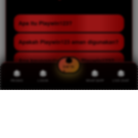
Apa itu Playwin123?
Playwin123 adalah platform yang
Apakah Playwin123 aman digunakan?
mengutamakan keamanan, kemudahan
akses, dan layanan profesional agar
Ya, Playwin123 menerapkan sistem
Apa keunggulan utama Playwin123?
pengguna memperoleh pengalaman
keamanan yang diperbarui secara berkala
DAFTA
digital yang nyaman serta berkualitas
sehingga aktivitas pengguna tetap
R
Keunggulannya meliputi akses cepat,
Apakah Playwin123 mudah diakses?
setiap saat.
terlindungi dan dapat dilakukan dengan
PROMO
LOGIN
WHATSAPP
LIVE CHAT
tampilan responsif, sistem stabil, layanan
lebih nyaman.
ramah, serta pengalaman penggunaan
Tentu. Platform dirancang agar dapat
Bagaimana kualitas layanan
yang sederhana namun tetap berkualitas.
digunakan dengan mudah melalui
Playwin123?
perangkat desktop maupun smartphone
tanpa mengurangi kenyamanan
Tim layanan siap membantu dengan
pengguna.
respons yang cepat sehingga setiap
pertanyaan atau kendala dapat ditangani