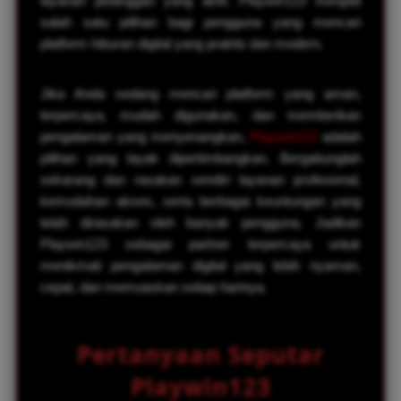
layanan pelanggan yang aktif, Playwin123 menjadi
salah satu pilihan bagi pengguna yang mencari
platform hiburan digital yang praktis dan modern.
Jika Anda sedang mencari platform yang aman,
terpercaya, mudah digunakan, dan memberikan
pengalaman yang menyenangkan,
Playwin123
adalah
pilihan yang layak dipertimbangkan. Bergabunglah
sekarang dan rasakan sendiri layanan profesional,
kemudahan akses, serta berbagai keuntungan yang
telah dirasakan oleh banyak pengguna. Jadikan
Playwin123 sebagai partner terpercaya untuk
menikmati pengalaman digital yang lebih nyaman,
cepat, dan memuaskan setiap harinya.
Pertanyaan Seputar
Playwin123