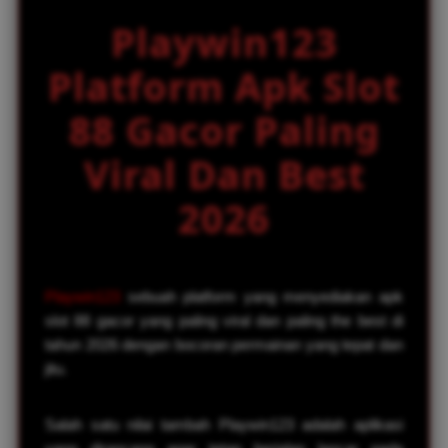
Playwin123
Platform Apk Slot
88 Gacor Paling
Viral Dan Best
2026
Playwin123
sebuah platform yang menyediakan apk
slot 88 gacor yang paling viral dan paling the best di
tahun 2026 dengan bocoran permainan yang tepat dan
jitu.
Salah satu nilai tambah Playwin123 adalah aplikasi