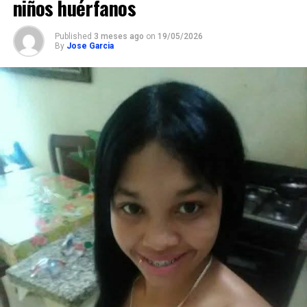
niños huérfanos
Published
3 meses ago
on
19/05/2026
By
Jose Garcia