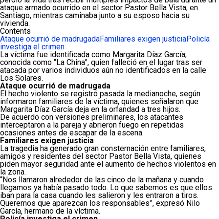
ataque armado ocurrido en el sector Pastor Bella Vista, en
Santiago, mientras caminaba junto a su esposo hacia su
vivienda.
Contents
Ataque ocurrió de madrugada
Familiares exigen justicia
Policía
investiga el crimen
La víctima fue identificada como Margarita Díaz García,
conocida como “La China”, quien falleció en el lugar tras ser
atacada por varios individuos aún no identificados en la calle
Los Solares.
Ataque ocurrió de madrugada
El hecho violento se registró pasada la medianoche, según
informaron familiares de la víctima, quienes señalaron que
Margarita Díaz García deja en la orfandad a tres hijos.
De acuerdo con versiones preliminares, los atacantes
interceptaron a la pareja y abrieron fuego en repetidas
ocasiones antes de escapar de la escena.
Familiares exigen justicia
La tragedia ha generado gran consternación entre familiares,
amigos y residentes del sector Pastor Bella Vista, quienes
piden mayor seguridad ante el aumento de hechos violentos en
la zona.
“Nos llamaron alrededor de las cinco de la mañana y cuando
llegamos ya había pasado todo. Lo que sabemos es que ellos
iban para la casa cuando les salieron y les entraron a tiros.
Queremos que aparezcan los responsables”, expresó Nilo
García, hermano de la víctima.
Policía investiga el crimen