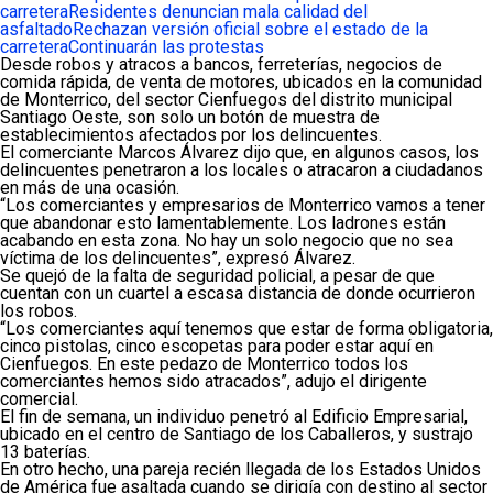
carretera
Residentes denuncian mala calidad del
asfaltado
Rechazan versión oficial sobre el estado de la
carretera
Continuarán las protestas
Desde robos y atracos a bancos, ferreterías, negocios de
comida rápida, de venta de motores, ubicados en la comunidad
de Monterrico, del sector Cienfuegos del distrito municipal
Santiago Oeste, son solo un botón de muestra de
establecimientos afectados por los delincuentes.
El comerciante Marcos Álvarez dijo que, en algunos casos, los
delincuentes penetraron a los locales o atracaron a ciudadanos
en más de una ocasión.
“Los comerciantes y empresarios de Monterrico vamos a tener
que abandonar esto lamentablemente. Los ladrones están
acabando en esta zona. No hay un solo negocio que no sea
víctima de los delincuentes”, expresó Álvarez.
Se quejó de la falta de seguridad policial, a pesar de que
cuentan con un cuartel a escasa distancia de donde ocurrieron
los robos.
“Los comerciantes aquí tenemos que estar de forma obligatoria,
cinco pistolas, cinco escopetas para poder estar aquí en
Cienfuegos. En este pedazo de Monterrico todos los
comerciantes hemos sido atracados”, adujo el dirigente
comercial.
El fin de semana, un individuo penetró al Edificio Empresarial,
ubicado en el centro de Santiago de los Caballeros, y sustrajo
13 baterías.
En otro hecho, una pareja recién llegada de los Estados Unidos
de América fue asaltada cuando se dirigía con destino al sector