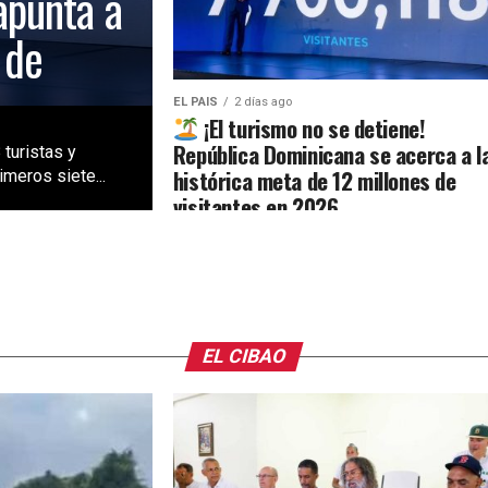
apunta a
 de
EL PAIS
2 días ago
¡El turismo no se detiene!
República Dominicana se acerca a l
 turistas y
histórica meta de 12 millones de
meros siete...
visitantes en 2026
EL CIBAO