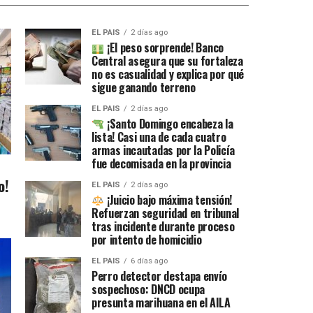
EL PAIS
2 días ago
¡El peso sorprende! Banco
Central asegura que su fortaleza
no es casualidad y explica por qué
sigue ganando terreno
EL PAIS
2 días ago
¡Santo Domingo encabeza la
lista! Casi una de cada cuatro
armas incautadas por la Policía
fue decomisada en la provincia
o!
EL PAIS
2 días ago
¡Juicio bajo máxima tensión!
Refuerzan seguridad en tribunal
tras incidente durante proceso
por intento de homicidio
EL PAIS
6 días ago
Perro detector destapa envío
sospechoso: DNCD ocupa
presunta marihuana en el AILA