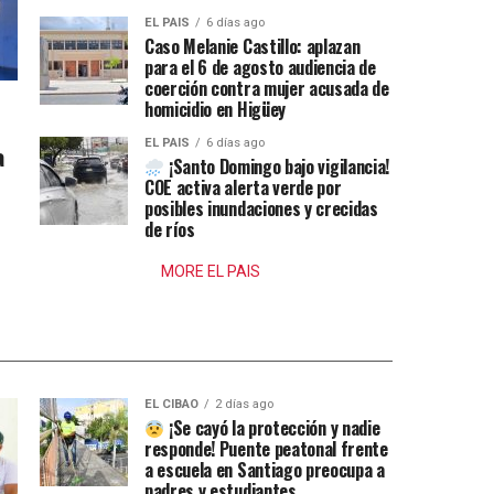
EL PAIS
6 días ago
Caso Melanie Castillo: aplazan
para el 6 de agosto audiencia de
coerción contra mujer acusada de
homicidio en Higüey
EL PAIS
6 días ago
a
¡Santo Domingo bajo vigilancia!
COE activa alerta verde por
posibles inundaciones y crecidas
de ríos
MORE EL PAIS
EL CIBAO
2 días ago
¡Se cayó la protección y nadie
responde! Puente peatonal frente
a escuela en Santiago preocupa a
padres y estudiantes