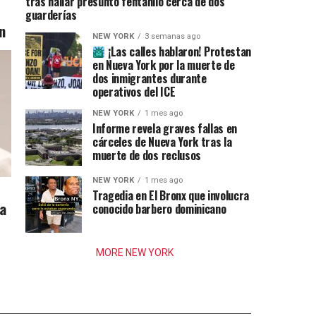
tras hallar presunto fentanilo cerca de dos
guarderías
n
NEW YORK
3 semanas ago
¡Las calles hablaron! Protestan
en Nueva York por la muerte de
dos inmigrantes durante
operativos del ICE
NEW YORK
1 mes ago
Informe revela graves fallas en
cárceles de Nueva York tras la
muerte de dos reclusos
NEW YORK
1 mes ago
Tragedia en El Bronx que involucra
ia
conocido barbero dominicano
MORE NEW YORK