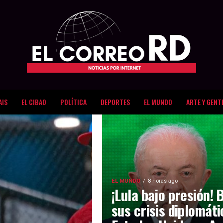
AIS
EL CIBAO
POLÍTICA
DEPORTES
EL MUNDO
ARTE Y GENT
EL MUNDO
8 horas ago
¡Lula bajo presión! 
sus crisis diplomát