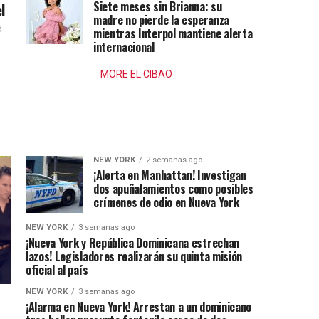
Siete meses sin Brianna: su
l
madre no pierde la esperanza
e
mientras Interpol mantiene alerta
internacional
MORE EL CIBAO
NEW YORK
2 semanas ago
¡Alerta en Manhattan! Investigan
dos apuñalamientos como posibles
crímenes de odio en Nueva York
NEW YORK
3 semanas ago
¡Nueva York y República Dominicana estrechan
lazos! Legisladores realizarán su quinta misión
oficial al país
NEW YORK
3 semanas ago
¡Alarma en Nueva York! Arrestan a un dominicano