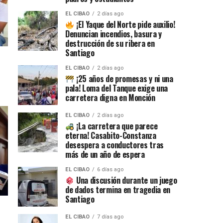
EL CIBAO
2 días ago
¡El Yaque del Norte pide auxilio!
Denuncian incendios, basura y
destrucción de su ribera en
Santiago
EL CIBAO
2 días ago
¡25 años de promesas y ni una
pala! Loma del Tanque exige una
carretera digna en Monción
EL CIBAO
2 días ago
¡La carretera que parece
eterna! Casabito-Constanza
desespera a conductores tras
más de un año de espera
EL CIBAO
6 días ago
Una discusión durante un juego
de dados termina en tragedia en
Santiago
EL CIBAO
7 días ago