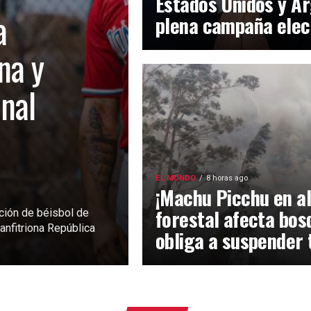
Estados Unidos y Ar
a
plena campaña elec
na y
inal
EL MUNDO
8 horas ago
¡Machu Picchu en al
forestal afecta bos
ción de béisbol de
anfitriona República
obliga a suspender 