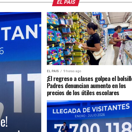
EL PAIS
EL PAIS
9 horas ago
¡El regreso a clases golpea el bolsill
Padres denuncian aumento en los
precios de los útiles escolares
e!