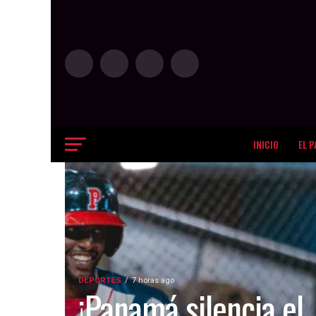
INICIO
EL P
DEPORTES
7 horas ago
¡Panamá silencia el