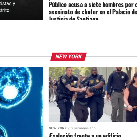
Público acusa a siete hombres por e
tistas y
asesinato de chofer en el Palacio d
rito...
Justicia de Santiago
NEW YORK
NEW YORK
2 semanas ago
¡Explosión frente a un edificio