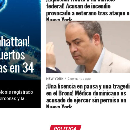
federal! Acusan de incendio
provocado a veterano tras ataque e
Nueva York
nhattan!
uertos
as en 34
NEW YORK
2 semanas ago
¡Una licencia en pausa y una traged
en el Bronx! Médico dominicano es
losis registrado
acusado de ejercer sin permiso en
rsonas y la...
Nueva York
POLITICA