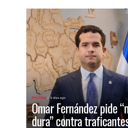
POLÍTICA
6 días ago
Omar Fernández pide “
dura” contra traficante