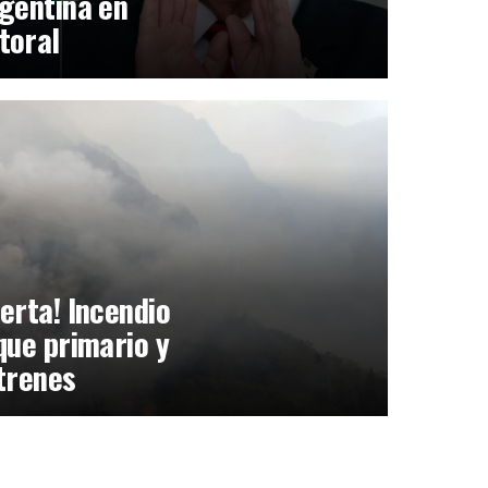
gentina en
toral
erta! Incendio
que primario y
trenes