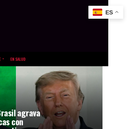
ES
E
EN SALUD
Brasil agrava
icas con