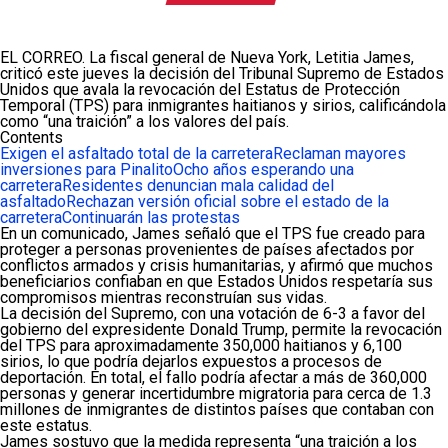
EL CORREO. La fiscal general de Nueva York, Letitia James,
criticó este jueves la decisión del Tribunal Supremo de Estados
Unidos que avala la revocación del Estatus de Protección
Temporal (TPS) para inmigrantes haitianos y sirios, calificándola
como “una traición” a los valores del país.
Contents
Exigen el asfaltado total de la carretera
Reclaman mayores
inversiones para Pinalito
Ocho años esperando una
carretera
Residentes denuncian mala calidad del
asfaltado
Rechazan versión oficial sobre el estado de la
carretera
Continuarán las protestas
En un comunicado, James señaló que el TPS fue creado para
proteger a personas provenientes de países afectados por
conflictos armados y crisis humanitarias, y afirmó que muchos
beneficiarios confiaban en que Estados Unidos respetaría sus
compromisos mientras reconstruían sus vidas.
La decisión del Supremo, con una votación de 6-3 a favor del
gobierno del expresidente Donald Trump, permite la revocación
del TPS para aproximadamente 350,000 haitianos y 6,100
sirios, lo que podría dejarlos expuestos a procesos de
deportación. En total, el fallo podría afectar a más de 360,000
personas y generar incertidumbre migratoria para cerca de 1.3
millones de inmigrantes de distintos países que contaban con
este estatus.
James sostuvo que la medida representa “una traición a los