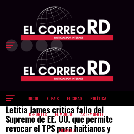
Exit mobile version
INICIO
EL PAIS
EL CIBAO
POLÍTICA
NEW YORK
Letitia James critica fallo del
DEPORTES
EL MUNDO
ARTE Y GENTE
Supremo de EE. UU. que permite
revocar el TPS para haitianos y
EN SALUD