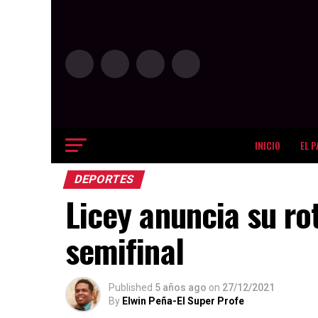
INICIO
EL P
DEPORTES
Licey anuncia su ro
semifinal
Published
5 años ago
on
27/12/2021
By
Elwin Peña-El Super Profe