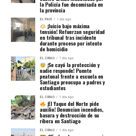
la Policía fue decomisada en
la provincia
EL PAIS
1 día ago
¡Juicio bajo máxima
tensión! Refuerzan seguridad
en tribunal tras incidente
durante proceso por intento
de homicidio
EL CIBAO
1 día ago
¡Se cayó la protección y
nadie responde! Puente
peatonal frente a escuela en
Santiago preocupa a padres y
estudiantes
EL CIBAO
1 día ago
¡El Yaque del Norte pide
auxilio! Denuncian incendios,
basura y destrucción de su
ribera en Santiago
EL CIBAO
1 día ago