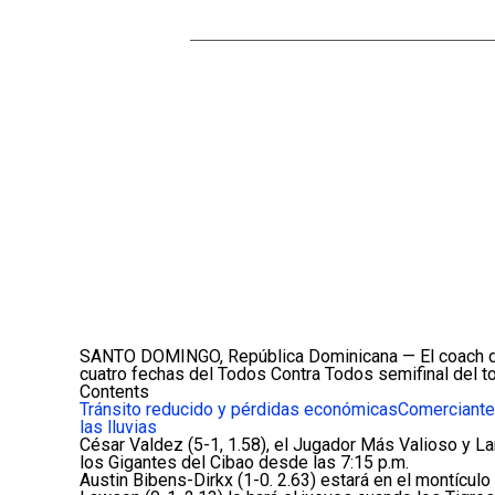
SANTO DOMINGO, República Dominicana — El coach de p
cuatro fechas del Todos Contra Todos semifinal del t
Contents
Tránsito reducido y pérdidas económicas
Comerciante
las lluvias
César Valdez (5-1, 1.58), el Jugador Más Valioso y La
los Gigantes del Cibao desde las 7:15 p.m.
Austin Bibens-Dirkx (1-0. 2.63) estará en el montículo