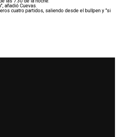
de las 7:30 de la noche.
", añadió Cuevas.
ros cuatro partidos, saliendo desde el bullpen y "si