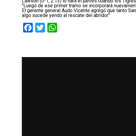
Lawson (0-1, 2.13) lo hará el jueves cuando los Tigres 
"Luego de ese primer tramo se incorporará nuevamente
El gerente general Audo Vicente agregó que tanto Sant
algo sucede yendo al rescate del abridor"
Facebook
Twitter
WhatsApp