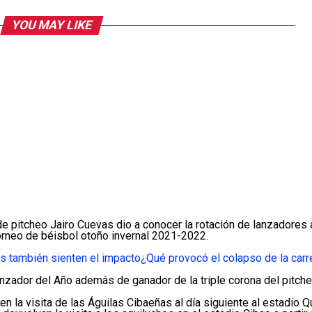
YOU MAY LIKE
itcheo Jairo Cuevas dio a conocer la rotación de lanzadores ab
orneo de béisbol otoño invernal 2021-2022.
s también sienten el impacto
¿Qué provocó el colapso de la carr
nzador del Año además de ganador de la triple corona del pitche
 en la visita de las Águilas Cibaeñas al día siguiente al estadi