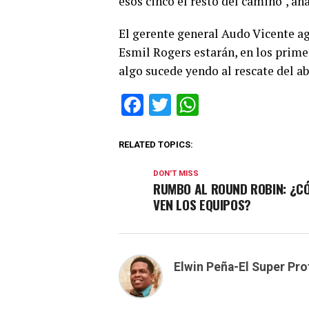
esos cinco el resto del camino", añ
El gerente general Audo Vicente a
Esmil Rogers estarán, en los primer
algo sucede yendo al rescate del ab
Facebook
Twitter
WhatsApp
RELATED TOPICS:
DON'T MISS
RUMBO AL ROUND ROBIN: ¿C
VEN LOS EQUIPOS?
Elwin Peña-El Super Pro