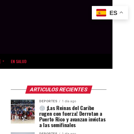
ES
E
EN SALUD
ARTICULOS RECIENTES
DEPORTES
1 día ago
¡Las Reinas del Caribe
rugen con fuerza! Derrotan a
Puerto Rico y avanzan invictas
a las semifinales
DEPORTES
1 día ago