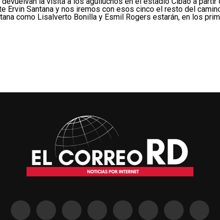
devuelvan la visita a los aguiluchos en el estadio Cibao a partir 
 Ervin Santana y nos iremos con esos cinco el resto del camino
ana como Lisalverto Bonilla y Esmil Rogers estarán, en los prime