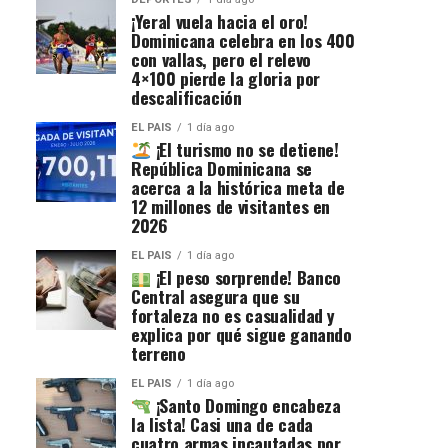
¡Yeral vuela hacia el oro!
Dominicana celebra en los 400
con vallas, pero el relevo
4×100 pierde la gloria por
descalificación
EL PAIS
1 día ago
¡El turismo no se detiene!
República Dominicana se
acerca a la histórica meta de
12 millones de visitantes en
2026
EL PAIS
1 día ago
¡El peso sorprende! Banco
Central asegura que su
fortaleza no es casualidad y
explica por qué sigue ganando
terreno
EL PAIS
1 día ago
¡Santo Domingo encabeza
la lista! Casi una de cada
cuatro armas incautadas por