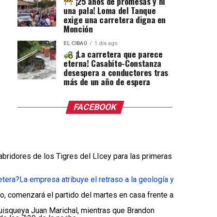
¡25 años de promesas y ni
una pala! Loma del Tanque
exige una carretera digna en
Monción
EL CIBAO
1 día ago
¡La carretera que parece
eterna! Casabito-Constanza
desespera a conductores tras
más de un año de espera
FACEBOOK
ridores de los Tigres del LIcey para las primeras
etera?
La empresa atribuye el retraso a la geología y
o, comenzará el partido del martes en casa frente a
o Quisqueya Juan Marichal, mientras que Brandon