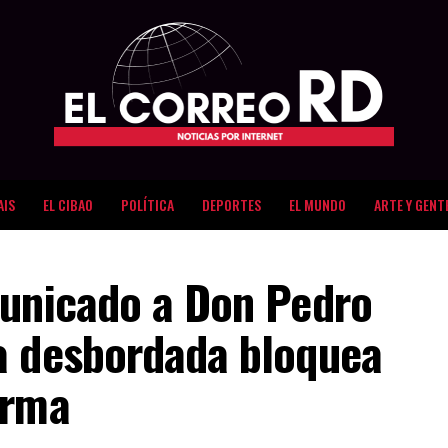
AIS
EL CIBAO
POLÍTICA
DEPORTES
EL MUNDO
ARTE Y GENT
municado a Don Pedro
a desbordada bloquea
arma