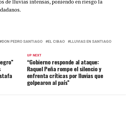
s de lluvias intensas, poniendo en riesgo la
udadanos.
DON PEDRO SANTIAGO
EL CIBAO
LLUVIAS EN SANTIAGO
UP NEXT
Negro”
“Gobierno responde al ataque:
s
Raquel Peña rompe el silencio y
estafa
enfrenta críticas por lluvias que
golpearon al país”