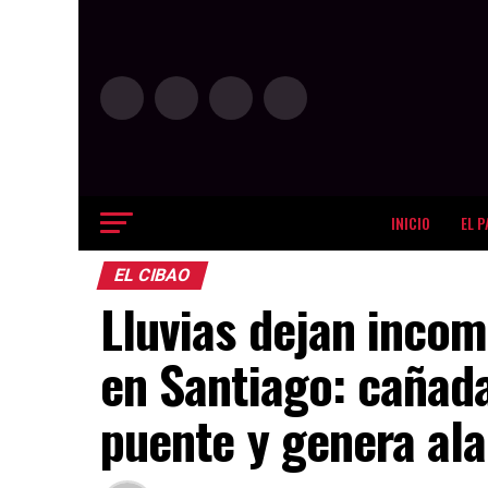
INICIO
EL P
EL CIBAO
Lluvias dejan inco
en Santiago: cañad
puente y genera al