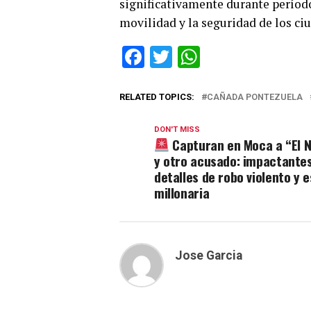
significativamente durante período
movilidad y la seguridad de los ci
Facebook
Twitter
WhatsApp
RELATED TOPICS:
CAÑADA PONTEZUELA
DON'T MISS
Capturan en Moca a “El 
y otro acusado: impactante
detalles de robo violento y 
millonaria
Jose Garcia