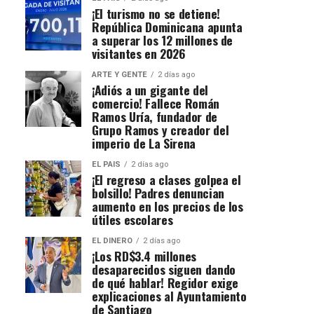
¡El turismo no se detiene!
República Dominicana apunta
a superar los 12 millones de
visitantes en 2026
ARTE Y GENTE
2 días ago
¡Adiós a un gigante del
comercio! Fallece Román
Ramos Uría, fundador de
Grupo Ramos y creador del
imperio de La Sirena
EL PAIS
2 días ago
¡El regreso a clases golpea el
bolsillo! Padres denuncian
aumento en los precios de los
útiles escolares
EL DINERO
2 días ago
¡Los RD$3.4 millones
desaparecidos siguen dando
de qué hablar! Regidor exige
explicaciones al Ayuntamiento
de Santiago