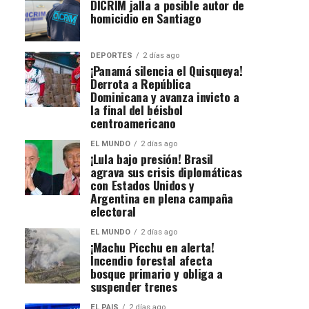
DICRIM jalla a posible autor de
homicidio en Santiago
DEPORTES
2 días ago
¡Panamá silencia el Quisqueya!
Derrota a República
Dominicana y avanza invicto a
la final del béisbol
centroamericano
EL MUNDO
2 días ago
¡Lula bajo presión! Brasil
agrava sus crisis diplomáticas
con Estados Unidos y
Argentina en plena campaña
electoral
EL MUNDO
2 días ago
¡Machu Picchu en alerta!
Incendio forestal afecta
bosque primario y obliga a
suspender trenes
EL PAIS
2 días ago