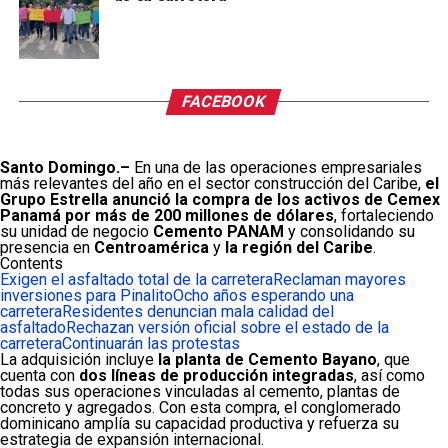
FACEBOOK
Santo Domingo.–
En una de las operaciones empresariales
más relevantes del año en el sector construcción del Caribe,
el
Grupo Estrella anunció la compra de los activos de Cemex
Panamá por más de 200 millones de dólares
, fortaleciendo
su unidad de negocio
Cemento PANAM
y consolidando su
presencia en
Centroamérica
y
la región del Caribe
.
Contents
Exigen el asfaltado total de la carretera
Reclaman mayores
inversiones para Pinalito
Ocho años esperando una
carretera
Residentes denuncian mala calidad del
asfaltado
Rechazan versión oficial sobre el estado de la
carretera
Continuarán las protestas
La adquisición incluye
la planta de Cemento Bayano
, que
cuenta con
dos líneas de producción integradas
, así como
todas sus operaciones vinculadas al cemento, plantas de
concreto y agregados. Con esta compra, el conglomerado
dominicano amplía su capacidad productiva y refuerza su
estrategia de expansión internacional.