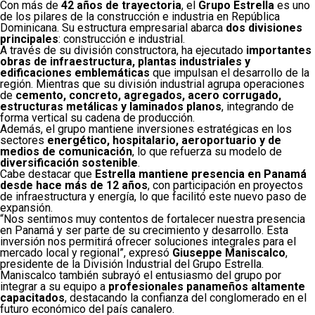
Con más de
42 años de trayectoria
, el
Grupo Estrella
es uno
de los pilares de la construcción e industria en República
Dominicana. Su estructura empresarial abarca
dos divisiones
principales
: construcción e industrial.
A través de su división constructora, ha ejecutado
importantes
obras de infraestructura, plantas industriales y
edificaciones emblemáticas
que impulsan el desarrollo de la
región. Mientras que su división industrial agrupa operaciones
de
cemento, concreto, agregados, acero corrugado,
estructuras metálicas y laminados planos
, integrando de
forma vertical su cadena de producción.
Además, el grupo mantiene inversiones estratégicas en los
sectores
energético, hospitalario, aeroportuario y de
medios de comunicación
, lo que refuerza su modelo de
diversificación sostenible
.
Cabe destacar que
Estrella mantiene presencia en Panamá
desde hace más de 12 años
, con participación en proyectos
de infraestructura y energía, lo que facilitó este nuevo paso de
expansión.
“Nos sentimos muy contentos de fortalecer nuestra presencia
en Panamá y ser parte de su crecimiento y desarrollo. Esta
inversión nos permitirá ofrecer soluciones integrales para el
mercado local y regional”, expresó
Giuseppe Maniscalco
,
presidente de la División Industrial del Grupo Estrella.
Maniscalco también subrayó el entusiasmo del grupo por
integrar a su equipo a
profesionales panameños altamente
capacitados
, destacando la confianza del conglomerado en el
futuro económico del país canalero.