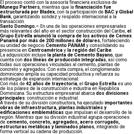
El proceso contó con la asesoría financiera exclusiva de
Munegu Partners
, mientras que la
financiación fue
estructurada por Bladex
, con la participación de
BAC y Global
Bank
, garantizando solidez y respaldo internacional a la
transacción.
Santo Domingo.–
En una de las operaciones empresariales
más relevantes del año en el sector construcción del Caribe,
el
Grupo Estrella anunció la compra de los activos de Cemex
Panamá por más de 200 millones de dólares
, fortaleciendo
su unidad de negocio
Cemento PANAM
y consolidando su
presencia en
Centroamérica
y
la región del Caribe
.
La adquisición incluye
la planta de Cemento Bayano
, que
cuenta con
dos líneas de producción integradas
, así como
todas sus operaciones vinculadas al cemento, plantas de
concreto y agregados. Con esta compra, el conglomerado
dominicano amplía su capacidad productiva y refuerza su
estrategia de expansión internacional.
Con más de
42 años de trayectoria
, el
Grupo Estrella
es uno
de los pilares de la construcción e industria en República
Dominicana. Su estructura empresarial abarca
dos divisiones
principales
: construcción e industrial.
A través de su división constructora, ha ejecutado
importantes
obras de infraestructura, plantas industriales y
edificaciones emblemáticas
que impulsan el desarrollo de la
región. Mientras que su división industrial agrupa operaciones
de
cemento, concreto, agregados, acero corrugado,
estructuras metálicas y laminados planos
, integrando de
forma vertical su cadena de producción.