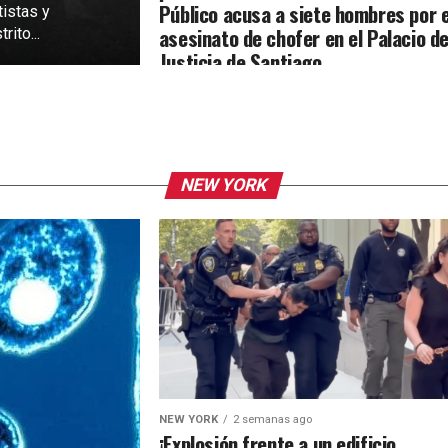
Público acusa a siete hombres por e
tistas y
asesinato de chofer en el Palacio d
rito...
Justicia de Santiago
NEW YORK
NEW YORK
2 semanas ago
¡Explosión frente a un edificio