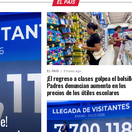
EL PAIS
EL PAIS
9 horas ago
¡El regreso a clases golpea el bolsill
Padres denuncian aumento en los
precios de los útiles escolares
e!