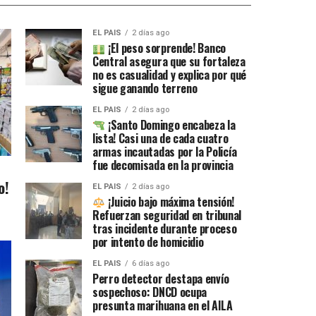
EL PAIS
2 días ago
¡El peso sorprende! Banco
Central asegura que su fortaleza
no es casualidad y explica por qué
sigue ganando terreno
EL PAIS
2 días ago
¡Santo Domingo encabeza la
lista! Casi una de cada cuatro
armas incautadas por la Policía
fue decomisada en la provincia
o!
EL PAIS
2 días ago
¡Juicio bajo máxima tensión!
Refuerzan seguridad en tribunal
tras incidente durante proceso
por intento de homicidio
EL PAIS
6 días ago
Perro detector destapa envío
sospechoso: DNCD ocupa
presunta marihuana en el AILA