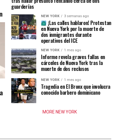
tras hallar presunto fentanilo cerca de dos
guarderías
n
NEW YORK
3 semanas ago
¡Las calles hablaron! Protestan
en Nueva York por la muerte de
dos inmigrantes durante
operativos del ICE
NEW YORK
1 mes ago
Informe revela graves fallas en
cárceles de Nueva York tras la
muerte de dos reclusos
NEW YORK
1 mes ago
Tragedia en El Bronx que involucra
ia
conocido barbero dominicano
MORE NEW YORK