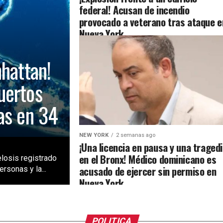
federal! Acusan de incendio
provocado a veterano tras ataque e
Nueva York
nhattan!
uertos
as en 34
NEW YORK
2 semanas ago
¡Una licencia en pausa y una traged
en el Bronx! Médico dominicano es
losis registrado
acusado de ejercer sin permiso en
rsonas y la...
Nueva York
POLITICA