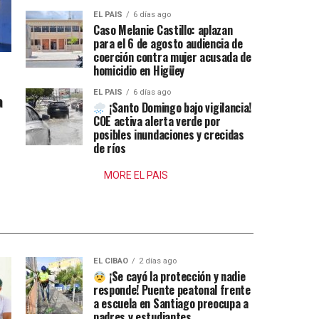
EL PAIS
6 días ago
Caso Melanie Castillo: aplazan
para el 6 de agosto audiencia de
coerción contra mujer acusada de
homicidio en Higüey
EL PAIS
6 días ago
a
¡Santo Domingo bajo vigilancia!
COE activa alerta verde por
posibles inundaciones y crecidas
de ríos
MORE EL PAIS
EL CIBAO
2 días ago
¡Se cayó la protección y nadie
responde! Puente peatonal frente
a escuela en Santiago preocupa a
padres y estudiantes