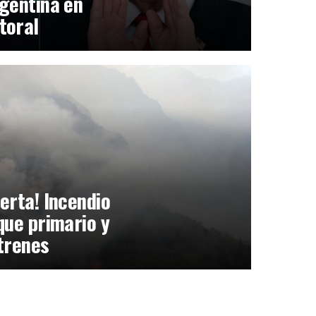
gentina en
toral
erta! Incendio
que primario y
trenes