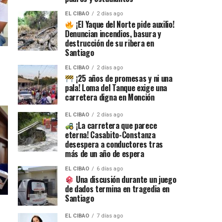
EL CIBAO
2 días ago
¡El Yaque del Norte pide auxilio!
Denuncian incendios, basura y
destrucción de su ribera en
Santiago
EL CIBAO
2 días ago
¡25 años de promesas y ni una
pala! Loma del Tanque exige una
carretera digna en Monción
EL CIBAO
2 días ago
¡La carretera que parece
eterna! Casabito-Constanza
desespera a conductores tras
más de un año de espera
EL CIBAO
6 días ago
Una discusión durante un juego
de dados termina en tragedia en
Santiago
EL CIBAO
7 días ago