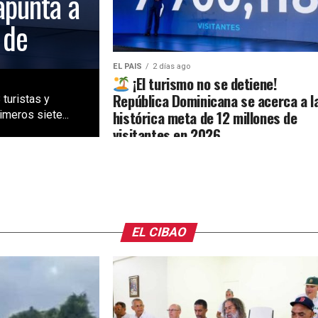
apunta a
 de
EL PAIS
2 días ago
¡El turismo no se detiene!
República Dominicana se acerca a l
 turistas y
histórica meta de 12 millones de
meros siete...
visitantes en 2026
EL CIBAO