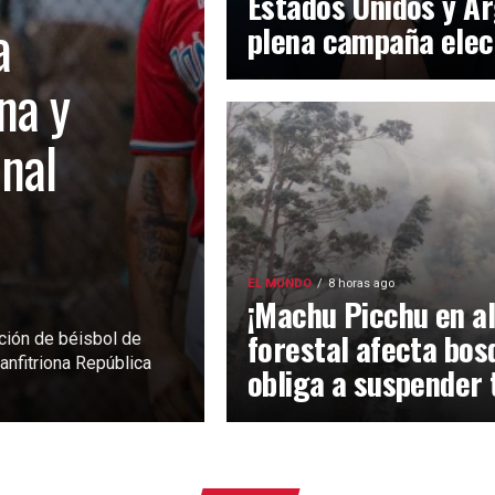
Estados Unidos y Ar
a
plena campaña elec
na y
inal
EL MUNDO
8 horas ago
¡Machu Picchu en al
forestal afecta bos
ción de béisbol de
anfitriona República
obliga a suspender 