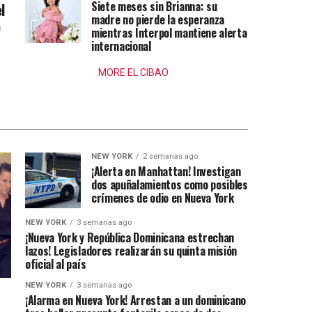
Siete meses sin Brianna: su
l
madre no pierde la esperanza
e
mientras Interpol mantiene alerta
internacional
MORE EL CIBAO
NEW YORK
2 semanas ago
¡Alerta en Manhattan! Investigan
dos apuñalamientos como posibles
crímenes de odio en Nueva York
NEW YORK
3 semanas ago
¡Nueva York y República Dominicana estrechan
lazos! Legisladores realizarán su quinta misión
oficial al país
NEW YORK
3 semanas ago
¡Alarma en Nueva York! Arrestan a un dominicano