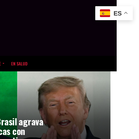
ES
E
EN SALUD
Brasil agrava
icas con