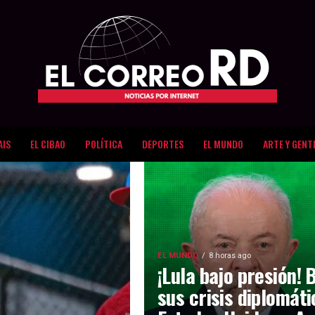
AIS
EL CIBAO
POLÍTICA
DEPORTES
EL MUNDO
ARTE Y GENT
EL MUNDO
8 horas ago
¡Lula bajo presión! 
sus crisis diplomát