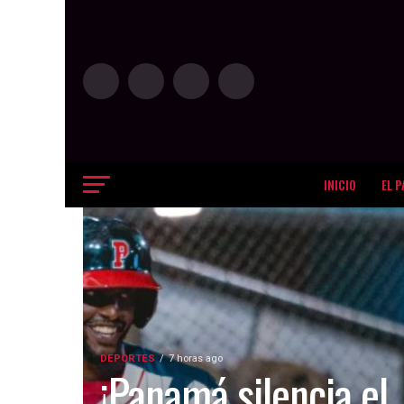
INICIO
EL P
DEPORTES
7 horas ago
¡Panamá silencia el