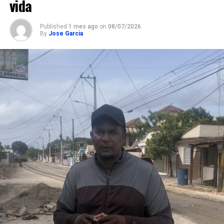
vida
Published
1 mes ago
on
08/07/2026
By
Jose Garcia