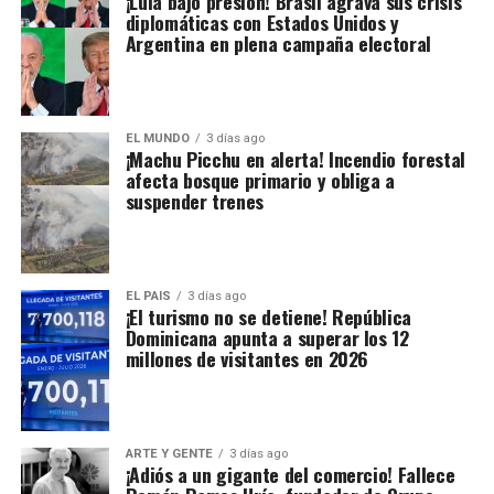
¡Lula bajo presión! Brasil agrava sus crisis
diplomáticas con Estados Unidos y
Argentina en plena campaña electoral
EL MUNDO
3 días ago
¡Machu Picchu en alerta! Incendio forestal
afecta bosque primario y obliga a
suspender trenes
EL PAIS
3 días ago
¡El turismo no se detiene! República
Dominicana apunta a superar los 12
millones de visitantes en 2026
ARTE Y GENTE
3 días ago
¡Adiós a un gigante del comercio! Fallece