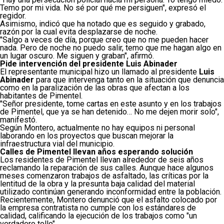
Temo por mi vida. No sé por qué me persiguen", expresó el
regidor.
Asimismo, indicó que ha notado que es seguido y grabado,
razón por la cual evita desplazarse de noche.
"Salgo a veces de día, porque creo que no me pueden hacer
nada. Pero de noche no puedo salir, temo que me hagan algo en
un lugar oscuro. Me siguen y graban", afirmó.
Pide intervención del presidente Luis Abinader
El representante municipal hizo un llamado al presidente
Luis
Abinader
para que intervenga tanto en la situación que denuncia
como en la paralización de las obras que afectan a los
habitantes de Pimentel.
"Señor presidente, tome cartas en este asunto y en los trabajos
de Pimentel, que ya se han detenido… No me dejen morir solo",
manifestó.
Según Montero, actualmente no hay equipos ni personal
laborando en los proyectos que buscan mejorar la
infraestructura vial del municipio.
Calles de Pimentel llevan años esperando solución
Los residentes de Pimentel llevan alrededor de seis años
reclamando la reparación de sus calles. Aunque hace algunos
meses comenzaron trabajos de asfaltado, las críticas por la
lentitud de la obra y la presunta baja calidad del material
utilizado continúan generando inconformidad entre la población.
Recientemente, Montero denunció que el asfalto colocado por
la empresa contratista no cumple con los estándares de
calidad, calificando la ejecución de los trabajos como "un
verdadero tollo".