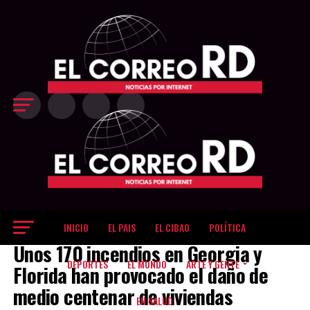
Exit mobile version
INICIO
EL PAIS
EL CIBAO
POLÍTICA
EL MUNDO
Unos 170 incendios en Georgia y
DEPORTES
EL MUNDO
ARTE Y GENTE
Florida han provocado el daño de
medio centenar de viviendas
EN SALUD