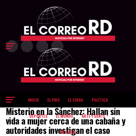
Exit mobile version
INICIO
EL PAIS
EL CIBAO
POLÍTICA
EL PAIS
Misterio en la Sánchez: Hallan sin
DEPORTES
EL MUNDO
ARTE Y GENTE
vida a mujer cerca de una cabaña y
autoridades investigan el caso
EN SALUD