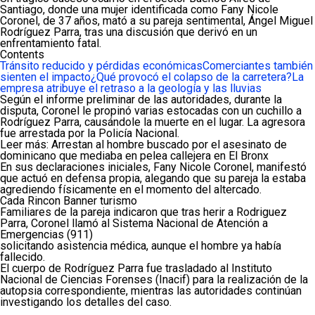
Santiago, donde una mujer identificada como Fany Nicole
Coronel, de 37 años, mató a su pareja sentimental, Ángel Miguel
Rodríguez Parra, tras una discusión que derivó en un
enfrentamiento fatal.
Contents
Tránsito reducido y pérdidas económicas
Comerciantes también
sienten el impacto
¿Qué provocó el colapso de la carretera?
La
empresa atribuye el retraso a la geología y las lluvias
Según el informe preliminar de las autoridades, durante la
disputa, Coronel le propinó varias estocadas con un cuchillo a
Rodríguez Parra, causándole la muerte en el lugar. La agresora
fue arrestada por la Policía Nacional.
Leer más: Arrestan al hombre buscado por el asesinato de
dominicano que mediaba en pelea callejera en El Bronx
En sus declaraciones iniciales, Fany Nicole Coronel, manifestó
que actuó en defensa propia, alegando que su pareja la estaba
agrediendo físicamente en el momento del altercado.
Cada Rincon Banner turismo
Familiares de la pareja indicaron que tras herir a Rodriguez
Parra, Coronel llamó al Sistema Nacional de Atención a
Emergencias (911)
solicitando asistencia médica, aunque el hombre ya había
fallecido.
El cuerpo de Rodríguez Parra fue trasladado al Instituto
Nacional de Ciencias Forenses (Inacif) para la realización de la
autopsia correspondiente, mientras las autoridades continúan
investigando los detalles del caso.