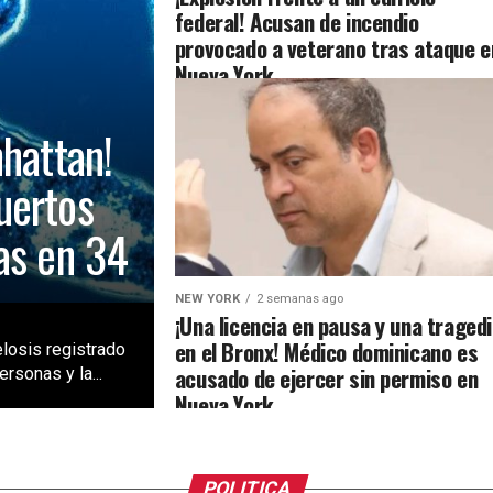
federal! Acusan de incendio
provocado a veterano tras ataque e
Nueva York
nhattan!
uertos
as en 34
NEW YORK
2 semanas ago
¡Una licencia en pausa y una traged
en el Bronx! Médico dominicano es
losis registrado
acusado de ejercer sin permiso en
rsonas y la...
Nueva York
POLITICA