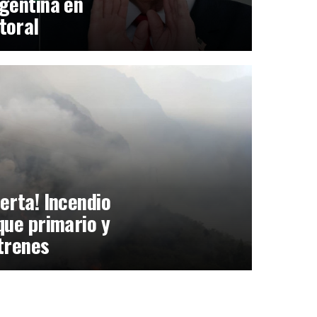
gentina en
toral
erta! Incendio
que primario y
trenes