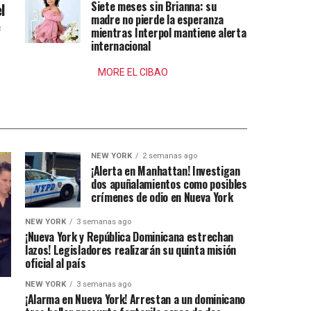
Siete meses sin Brianna: su
l
madre no pierde la esperanza
e
mientras Interpol mantiene alerta
internacional
MORE EL CIBAO
NEW YORK
2 semanas ago
¡Alerta en Manhattan! Investigan
dos apuñalamientos como posibles
crímenes de odio en Nueva York
NEW YORK
3 semanas ago
¡Nueva York y República Dominicana estrechan
lazos! Legisladores realizarán su quinta misión
oficial al país
NEW YORK
3 semanas ago
¡Alarma en Nueva York! Arrestan a un dominicano