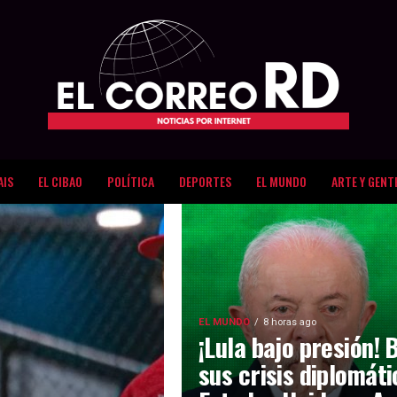
AIS
EL CIBAO
POLÍTICA
DEPORTES
EL MUNDO
ARTE Y GENT
EL MUNDO
8 horas ago
¡Lula bajo presión! 
sus crisis diplomát