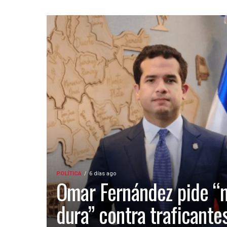
POLÍTICA
6 días ago
Omar Fernández pide “
dura” contra traficante