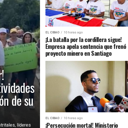
EL CIBAO
10 horas ago
¡La batalla por la cordillera sigue!
Empresa apela sentencia que frenó
proyecto minero en Santiago
!
tividades
ión de su
EL CIBAO
10 horas ago
¡Persecución mortal! Ministerio
ritales, líderes