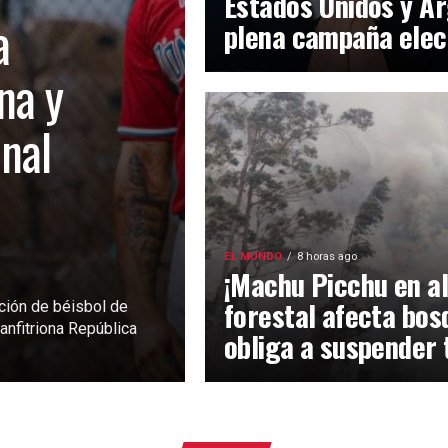
Estados Unidos y Ar
a
plena campaña elec
na y
inal
EL MUNDO
8 horas ago
¡Machu Picchu en al
forestal afecta bos
ción de béisbol de
anfitriona República
obliga a suspender 