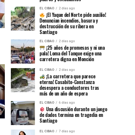
EL CIBAO
2 días ago
¡El Yaque del Norte pide auxilio!
Denuncian incendios, basura y
destrucción de su ribera en
Santiago
EL CIBAO
2 días ago
¡25 años de promesas y ni una
pala! Loma del Tanque exige una
carretera digna en Monción
EL CIBAO
2 días ago
¡La carretera que parece
eterna! Casabito-Constanza
desespera a conductores tras
más de un año de espera
EL CIBAO
6 días ago
Una discusión durante un juego
de dados termina en tragedia en
Santiago
EL CIBAO
7 días ago