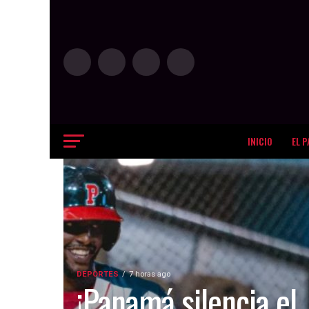
INICIO
EL P
DEPORTES
7 horas ago
¡Panamá silencia el