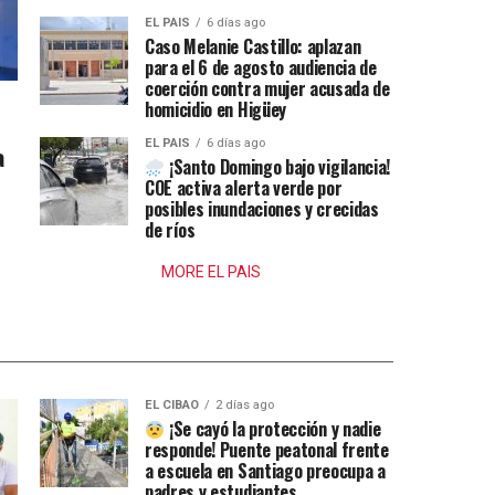
EL PAIS
6 días ago
Caso Melanie Castillo: aplazan
para el 6 de agosto audiencia de
coerción contra mujer acusada de
homicidio en Higüey
EL PAIS
6 días ago
a
¡Santo Domingo bajo vigilancia!
COE activa alerta verde por
posibles inundaciones y crecidas
de ríos
MORE EL PAIS
EL CIBAO
2 días ago
¡Se cayó la protección y nadie
responde! Puente peatonal frente
a escuela en Santiago preocupa a
padres y estudiantes