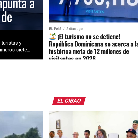
apunta a
 de
EL PAIS
2 días ago
¡El turismo no se detiene!
República Dominicana se acerca a l
 turistas y
histórica meta de 12 millones de
meros siete...
visitantes en 2026
EL CIBAO