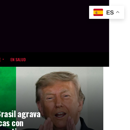
ES
E
EN SALUD
Brasil agrava
icas con