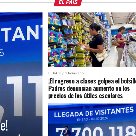
EL PAIS
EL PAIS
9 horas ago
¡El regreso a clases golpea el bolsill
Padres denuncian aumento en los
precios de los útiles escolares
e!