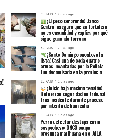
EL PAIS
2 días ago
¡El peso sorprende! Banco
Central asegura que su fortaleza
no es casualidad y explica por qué
sigue ganando terreno
EL PAIS
2 días ago
¡Santo Domingo encabeza la
lista! Casi una de cada cuatro
armas incautadas por la Policía
fue decomisada en la provincia
o!
EL PAIS
2 días ago
¡Juicio bajo máxima tensión!
Refuerzan seguridad en tribunal
tras incidente durante proceso
por intento de homicidio
EL PAIS
6 días ago
Perro detector destapa envío
sospechoso: DNCD ocupa
presunta marihuana en el AILA