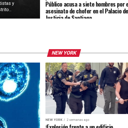
Público acusa a siete hombres por e
tistas y
asesinato de chofer en el Palacio d
rito...
Justicia de Santiago
NEW YORK
NEW YORK
2 semanas ago
¡Explosión frente a un edificio