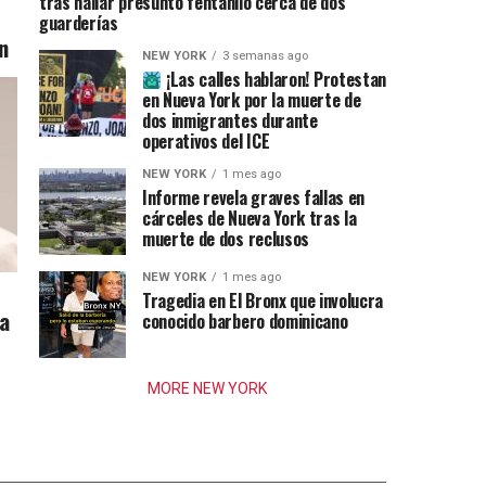
tras hallar presunto fentanilo cerca de dos
guarderías
n
NEW YORK
3 semanas ago
¡Las calles hablaron! Protestan
en Nueva York por la muerte de
dos inmigrantes durante
operativos del ICE
NEW YORK
1 mes ago
Informe revela graves fallas en
cárceles de Nueva York tras la
muerte de dos reclusos
NEW YORK
1 mes ago
Tragedia en El Bronx que involucra
ia
conocido barbero dominicano
MORE NEW YORK