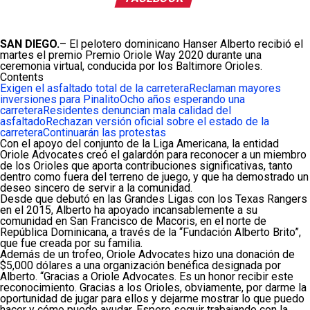
SAN DIEGO.
– El pelotero dominicano Hanser Alberto recibió el
martes el premio Premio Oriole Way 2020 durante una
ceremonia virtual, conducida por los Baltimore Orioles.
Contents
Exigen el asfaltado total de la carretera
Reclaman mayores
inversiones para Pinalito
Ocho años esperando una
carretera
Residentes denuncian mala calidad del
asfaltado
Rechazan versión oficial sobre el estado de la
carretera
Continuarán las protestas
Con el apoyo del conjunto de la Liga Americana, la entidad
Oriole Advocates creó el galardón para reconocer a un miembro
de los Orioles que aporta contribuciones significativas, tanto
dentro como fuera del terreno de juego, y que ha demostrado un
deseo sincero de servir a la comunidad.
Desde que debutó en las Grandes Ligas con los Texas Rangers
en el 2015, Alberto ha apoyado incansablemente a su
comunidad en San Francisco de Macoris, en el norte de
República Dominicana, a través de la “Fundación Alberto Brito”,
que fue creada por su familia.
Además de un trofeo, Oriole Advocates hizo una donación de
$5,000 dólares a una organización benéfica designada por
Alberto. “Gracias a Oriole Advocates. Es un honor recibir este
reconocimiento. Gracias a los Orioles, obviamente, por darme la
oportunidad de jugar para ellos y dejarme mostrar lo que puedo
hacer y cómo puedo ayudar. Espero seguir trabajando con la