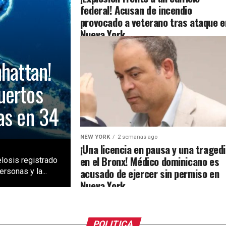
federal! Acusan de incendio
provocado a veterano tras ataque e
Nueva York
nhattan!
uertos
as en 34
NEW YORK
2 semanas ago
¡Una licencia en pausa y una traged
en el Bronx! Médico dominicano es
losis registrado
acusado de ejercer sin permiso en
rsonas y la...
Nueva York
POLITICA