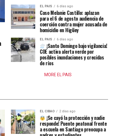
EL PAIS
6 días ago
Caso Melanie Castillo: aplazan
para el 6 de agosto audiencia de
coerción contra mujer acusada de
homicidio en Higüey
EL PAIS
6 días ago
a
¡Santo Domingo bajo vigilancia!
COE activa alerta verde por
posibles inundaciones y crecidas
de ríos
MORE EL PAIS
EL CIBAO
2 días ago
¡Se cayó la protección y nadie
responde! Puente peatonal frente
a escuela en Santiago preocupa a
padres y estudiantes