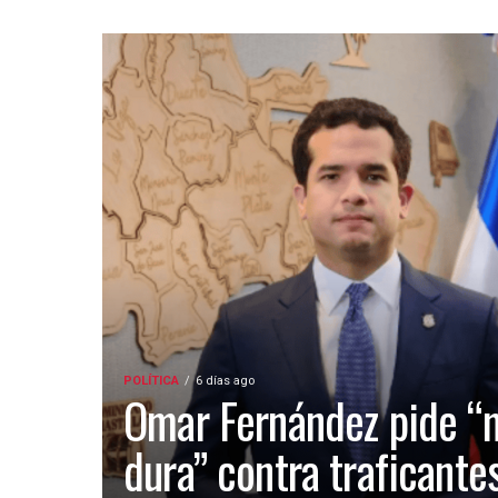
POLÍTICA
6 días ago
Omar Fernández pide “
dura” contra traficante