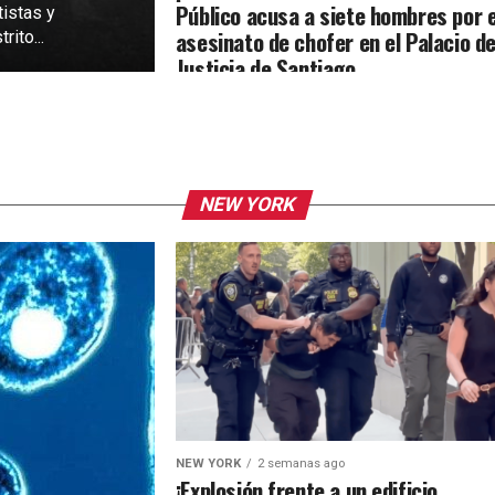
Público acusa a siete hombres por e
tistas y
asesinato de chofer en el Palacio d
rito...
Justicia de Santiago
NEW YORK
NEW YORK
2 semanas ago
¡Explosión frente a un edificio