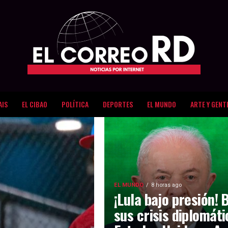
AIS
EL CIBAO
POLÍTICA
DEPORTES
EL MUNDO
ARTE Y GENT
EL MUNDO
8 horas ago
¡Lula bajo presión! 
sus crisis diplomát