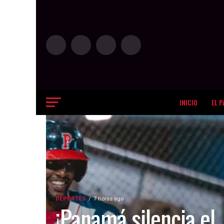
INICIO
EL P
DEPORTES
7 horas ago
¡Panamá silencia el