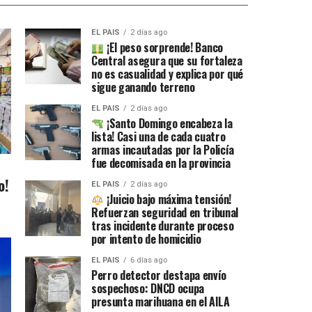
EL PAIS
2 días ago
¡El peso sorprende! Banco
Central asegura que su fortaleza
no es casualidad y explica por qué
sigue ganando terreno
EL PAIS
2 días ago
¡Santo Domingo encabeza la
lista! Casi una de cada cuatro
armas incautadas por la Policía
fue decomisada en la provincia
o!
EL PAIS
2 días ago
¡Juicio bajo máxima tensión!
Refuerzan seguridad en tribunal
tras incidente durante proceso
por intento de homicidio
EL PAIS
6 días ago
Perro detector destapa envío
sospechoso: DNCD ocupa
presunta marihuana en el AILA