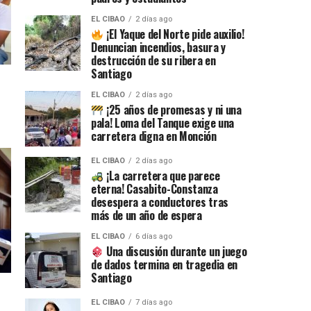
EL CIBAO
2 días ago
¡El Yaque del Norte pide auxilio!
Denuncian incendios, basura y
destrucción de su ribera en
Santiago
EL CIBAO
2 días ago
¡25 años de promesas y ni una
pala! Loma del Tanque exige una
carretera digna en Monción
EL CIBAO
2 días ago
¡La carretera que parece
eterna! Casabito-Constanza
desespera a conductores tras
más de un año de espera
EL CIBAO
6 días ago
Una discusión durante un juego
de dados termina en tragedia en
Santiago
EL CIBAO
7 días ago