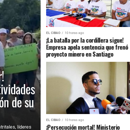
EL CIBAO
10 horas ago
¡La batalla por la cordillera sigue!
Empresa apela sentencia que frenó
proyecto minero en Santiago
!
tividades
ión de su
EL CIBAO
10 horas ago
¡Persecución mortal! Ministerio
ritales, líderes