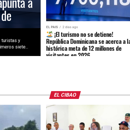
apunta a
 de
EL PAIS
2 días ago
¡El turismo no se detiene!
República Dominicana se acerca a l
 turistas y
histórica meta de 12 millones de
meros siete...
visitantes en 2026
EL CIBAO