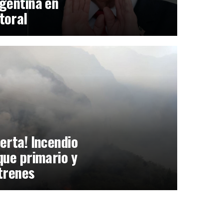
gentina en
toral
erta! Incendio
que primario y
trenes