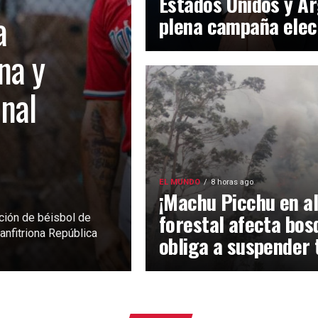
Estados Unidos y Ar
a
plena campaña elec
na y
inal
EL MUNDO
8 horas ago
¡Machu Picchu en al
forestal afecta bos
ción de béisbol de
anfitriona República
obliga a suspender 