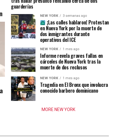
tras hallar presunto fentanilo cerca de dos
guarderías
n
NEW YORK
3 semanas ago
¡Las calles hablaron! Protestan
en Nueva York por la muerte de
dos inmigrantes durante
operativos del ICE
NEW YORK
1 mes ago
Informe revela graves fallas en
cárceles de Nueva York tras la
muerte de dos reclusos
NEW YORK
1 mes ago
Tragedia en El Bronx que involucra
ia
conocido barbero dominicano
MORE NEW YORK