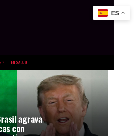
ES
E
EN SALUD
Brasil agrava
icas con