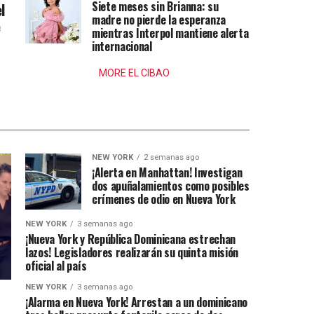
Siete meses sin Brianna: su
l
madre no pierde la esperanza
e
mientras Interpol mantiene alerta
internacional
MORE EL CIBAO
NEW YORK
2 semanas ago
¡Alerta en Manhattan! Investigan
dos apuñalamientos como posibles
crímenes de odio en Nueva York
NEW YORK
3 semanas ago
¡Nueva York y República Dominicana estrechan
lazos! Legisladores realizarán su quinta misión
oficial al país
NEW YORK
3 semanas ago
¡Alarma en Nueva York! Arrestan a un dominicano