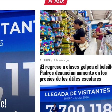
EL PAIS
EL PAIS
9 horas ago
¡El regreso a clases golpea el bolsill
Padres denuncian aumento en los
precios de los útiles escolares
e!