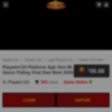
Playwin123
Playwin 123
Login Playwin123
Playwin123 Daftar
Playwin123 Platform Apk Slot 88
08.88
$
Gacor Paling Viral Dan Best 2026
By
Playwin123
303
sales
Game Online
LOGIN
DAFTAR