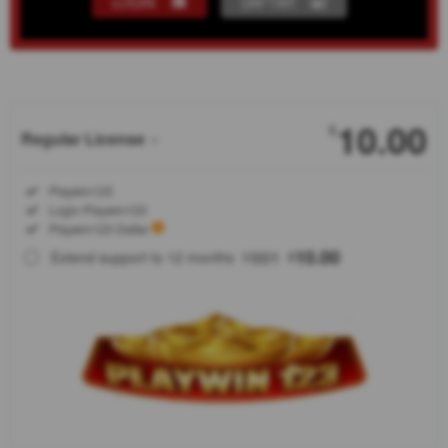
LOGIN
DAFTAR
Show More
10.00
$
Regular License
Regular
Included:
Playwin123
License
Included:
Login Playwin123
SELECTED
Included:
Playwin123 Daftar
88
$
981
10.00
Extend support to 12 months
$
$
Playwin123
adalah
sebuah
platform
yang
menyediakan
apk slot 88
gacor yang
paling viral