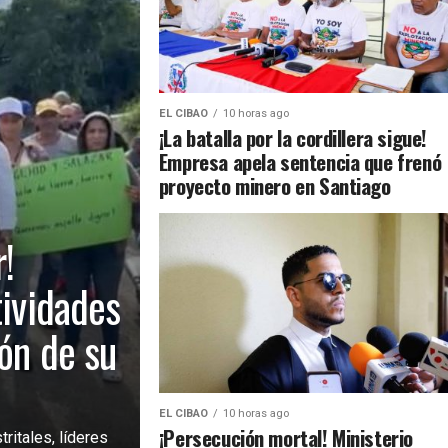
EL CIBAO
10 horas ago
¡La batalla por la cordillera sigue!
Empresa apela sentencia que frenó
proyecto minero en Santiago
!
tividades
ión de su
EL CIBAO
10 horas ago
¡Persecución mortal! Ministerio
ritales, líderes