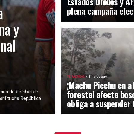
Estados Unidos y Ar
a
plena campaña elec
na y
inal
EL MUNDO
8 horas ago
¡Machu Picchu en al
forestal afecta bos
ción de béisbol de
anfitriona República
obliga a suspender 