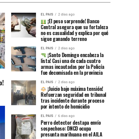
EL PAIS
2 días ago
¡El peso sorprende! Banco
Central asegura que su fortaleza
no es casualidad y explica por qué
sigue ganando terreno
EL PAIS
2 días ago
¡Santo Domingo encabeza la
lista! Casi una de cada cuatro
armas incautadas por la Policía
fue decomisada en la provincia
o!
EL PAIS
2 días ago
¡Juicio bajo máxima tensión!
Refuerzan seguridad en tribunal
tras incidente durante proceso
por intento de homicidio
EL PAIS
6 días ago
Perro detector destapa envío
sospechoso: DNCD ocupa
presunta marihuana en el AILA