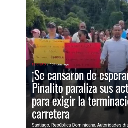
EL CIBAO
10 horas ago
¡Se cansaron de esperar
Pinalito paraliza sus ac
para exigir la terminac
carretera
Santiago, República Dominicana. Autoridades dist