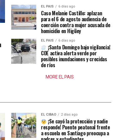
EL PAIS
6 días ago
Caso Melanie Castillo: aplazan
para el 6 de agosto audiencia de
coerción contra mujer acusada de
homicidio en Higüey
EL PAIS
6 días ago
a
¡Santo Domingo bajo vigilancia!
COE activa alerta verde por
posibles inundaciones y crecidas
de ríos
MORE EL PAIS
EL CIBAO
2 días ago
¡Se cayó la protección y nadie
responde! Puente peatonal frente
a escuela en Santiago preocupa a
padres y estudiantes