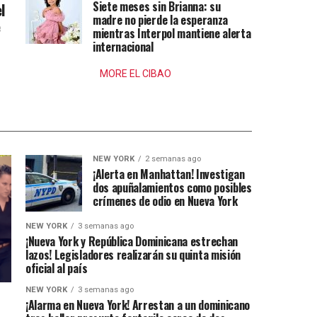
Siete meses sin Brianna: su
l
madre no pierde la esperanza
e
mientras Interpol mantiene alerta
internacional
MORE EL CIBAO
NEW YORK
2 semanas ago
¡Alerta en Manhattan! Investigan
dos apuñalamientos como posibles
crímenes de odio en Nueva York
NEW YORK
3 semanas ago
¡Nueva York y República Dominicana estrechan
lazos! Legisladores realizarán su quinta misión
oficial al país
NEW YORK
3 semanas ago
¡Alarma en Nueva York! Arrestan a un dominicano