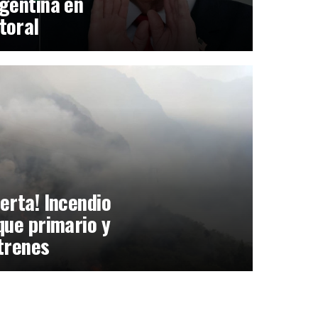
gentina en
toral
erta! Incendio
que primario y
trenes