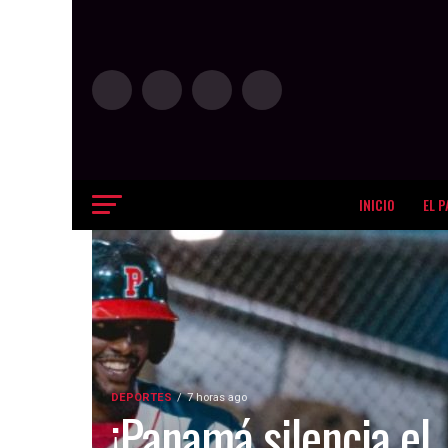
INICIO
EL P
DEPORTES
7 horas ago
¡Panamá silencia el