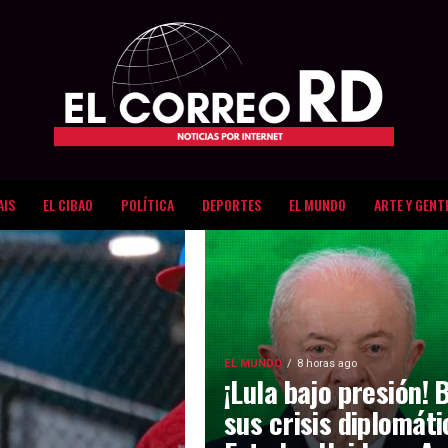
AIS
EL CIBAO
POLÍTICA
DEPORTES
EL MUNDO
ARTE Y GENT
EL MUNDO
8 horas ago
¡Lula bajo presión! 
sus crisis diplomát