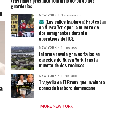
tras hallar presunto fentanilo cerca de dos
guarderías
n
NEW YORK
3 semanas ago
¡Las calles hablaron! Protestan
en Nueva York por la muerte de
dos inmigrantes durante
operativos del ICE
NEW YORK
1 mes ago
Informe revela graves fallas en
cárceles de Nueva York tras la
muerte de dos reclusos
NEW YORK
1 mes ago
Tragedia en El Bronx que involucra
ia
conocido barbero dominicano
MORE NEW YORK