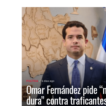
POLÍTICA
6 días ago
Omar Fernández pide “
dura” contra traficante