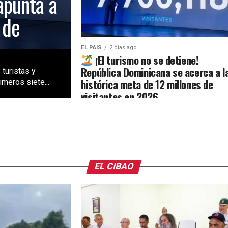
apunta a
 de
EL PAIS
2 días ago
¡El turismo no se detiene!
República Dominicana se acerca a l
 turistas y
histórica meta de 12 millones de
meros siete...
visitantes en 2026
EL CIBAO