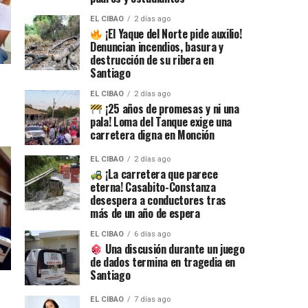
EL CIBAO
2 días ago
¡El Yaque del Norte pide auxilio!
Denuncian incendios, basura y
destrucción de su ribera en
Santiago
EL CIBAO
2 días ago
¡25 años de promesas y ni una
pala! Loma del Tanque exige una
carretera digna en Monción
EL CIBAO
2 días ago
¡La carretera que parece
eterna! Casabito-Constanza
desespera a conductores tras
más de un año de espera
EL CIBAO
6 días ago
Una discusión durante un juego
de dados termina en tragedia en
Santiago
EL CIBAO
7 días ago