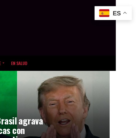
ES
E
EN SALUD
Brasil agrava
icas con