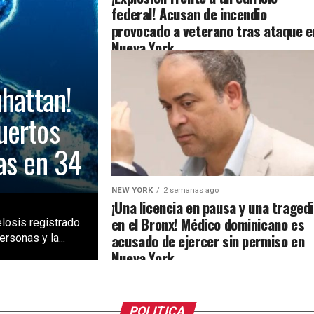
federal! Acusan de incendio
provocado a veterano tras ataque e
Nueva York
nhattan!
uertos
as en 34
NEW YORK
2 semanas ago
¡Una licencia en pausa y una traged
en el Bronx! Médico dominicano es
losis registrado
acusado de ejercer sin permiso en
rsonas y la...
Nueva York
POLITICA