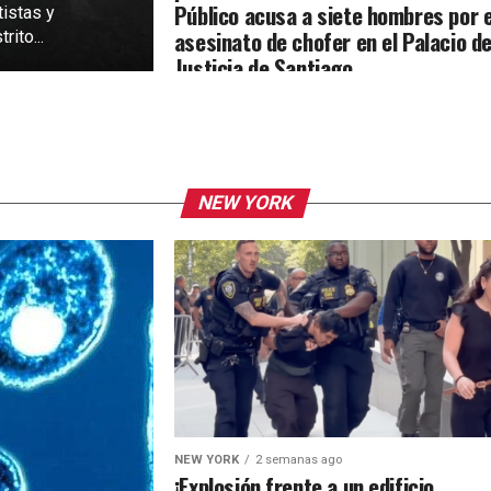
Público acusa a siete hombres por e
tistas y
asesinato de chofer en el Palacio d
rito...
Justicia de Santiago
NEW YORK
NEW YORK
2 semanas ago
¡Explosión frente a un edificio