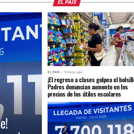
EL PAIS
EL PAIS
9 horas ago
¡El regreso a clases golpea el bolsill
Padres denuncian aumento en los
precios de los útiles escolares
e!