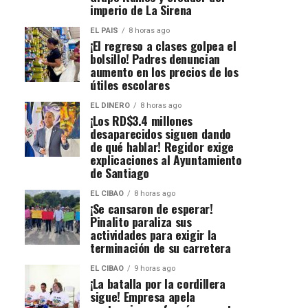
imperio de La Sirena
EL PAIS
8 horas ago
¡El regreso a clases golpea el
bolsillo! Padres denuncian
aumento en los precios de los
útiles escolares
EL DINERO
8 horas ago
¡Los RD$3.4 millones
desaparecidos siguen dando
de qué hablar! Regidor exige
explicaciones al Ayuntamiento
de Santiago
EL CIBAO
8 horas ago
¡Se cansaron de esperar!
Pinalito paraliza sus
actividades para exigir la
terminación de su carretera
EL CIBAO
9 horas ago
¡La batalla por la cordillera
sigue! Empresa apela