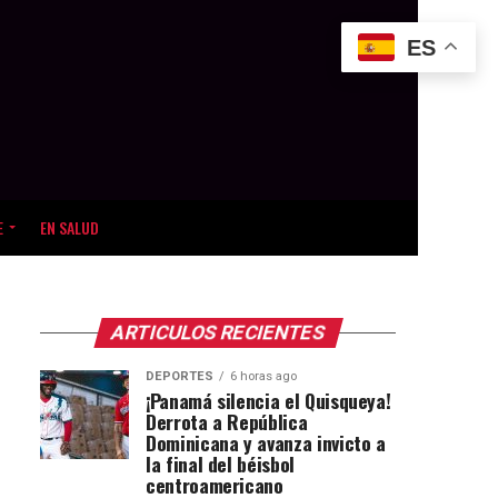
ES
E
EN SALUD
ARTICULOS RECIENTES
DEPORTES
6 horas ago
¡Panamá silencia el Quisqueya!
Derrota a República
Dominicana y avanza invicto a
la final del béisbol
centroamericano