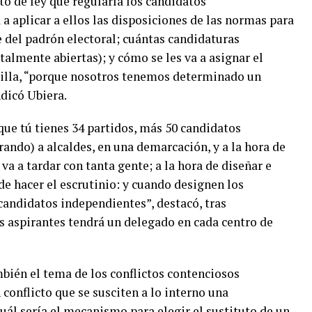
to de ley que regularía los candidatos
a aplicar a ellos las disposiciones de las normas para
e del padrón electoral; cuántas candidaturas
talmente abiertas); y cómo se les va a asignar el
asilla, “porque nosotros tenemos determinado un
ndicó Ubiera.
que tú tienes 34 partidos, más 50 candidatos
ando) a alcaldes, en una demarcación, y a la hora de
va a tardar con tanta gente; a la hora de diseñar e
e hacer el escrutinio: y cuando designen los
candidatos independientes”, destacó, tras
s aspirantes tendrá un delegado en cada centro de
bién el tema de los conflictos contenciosos
 conflicto que se susciten a lo interno una
cuál sería el mecanismo para elegir el sustituto de un