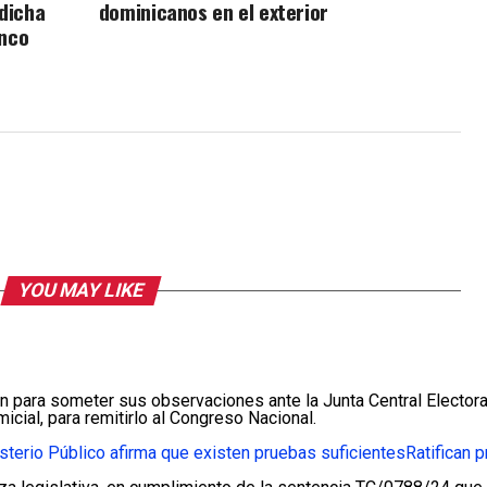
 dicha
dominicanos en el exterior
inco
YOU MAY LIKE
ara someter sus observaciones ante la Junta Central Electoral 
cial, para remitirlo al Congreso Nacional.
sterio Público afirma que existen pruebas suficientes
Ratifican 