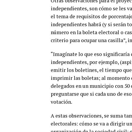
Otras observaciones para el proyec
independientes, son cómo se les va 
el tema de requisitos de porcentaj
independientes habrá (y si serán to
número en la boleta electoral o c
criterio para ocupar una casilla”, i
“Imagínate lo que eso significaría 
independientes, por ejemplo, (aspir
emitir los boletines, el tiempo que 
imprimir las boletas; al momento d
delegados en un municipio con 50 
preguntarse que si cada uno de eso
votación.
A estas observaciones, se suma tam
electorales: cómo se va a dirigir un
organización de la sociedad civil; 