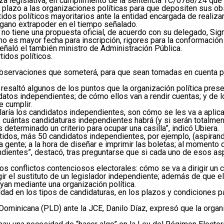
za legislativa, en cumplimiento de la sentencia TC/0788/24 que em
n plazo a las organizaciones políticas para que depositen sus o
idos políticos mayoritarios ante la entidad encargada de realiza
gano extrapoder en el tiempo señalado.
 tiene una propuesta oficial, de acuerdo con su delegado, Sigmun
o es mayor fecha para inscripción, rigores para la conformación
eñaló el también ministro de Administración Pública.
tidos políticos.
 observaciones que someterá, para que sean tomadas en cuenta po
 resaltó algunos de los puntos que la organización política prese
datos independientes; de cómo ellos van a rendir cuentas; y de l
e cumplir.
aría los candidatos independientes, son cómo se les va a aplica
; cuántas candidaturas independientes habrá (y si serán totalmen
 determinado un criterio para ocupar una casilla”, indicó Ubiera.
rtidos, más 50 candidatos independientes, por ejemplo, (aspirand
ta gente; a la hora de diseñar e imprimir las boletas; al momento
dientes”, destacó, tras preguntarse que si cada uno de esos as
 conflictos contenciosos electorales: cómo se va a dirigir un co
gir el sustituto de un legislador independiente; además de que e
yan mediante una organización política.
dad en los tipos de candidaturas, en los plazos y condiciones pa
 Dominicana (PLD) ante la JCE, Danilo Díaz, expresó que la organi