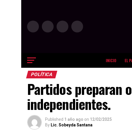
INICIO
EL P
POLÍTICA
Partidos preparan 
independientes.
Published
1 año ago
on
12/02/2025
By
Lic. Sobeyda Santana