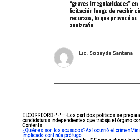
“graves irregularidades” en
licitación luego de recibir c
recursos, lo que provocó su
anulación
Lic. Sobeyda Santana
ELCORREORD-*-*—-Los partidos políticos se preparan p
candidaturas independientes que trabaja el órgano comi
Contents
¿Quiénes son los acusados?
Así ocurrió el crimen
Mini
implicado continúa prófugo