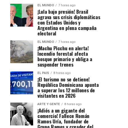
EL MUNDO
7 horas ago
¡Lula bajo presión! Brasil
agrava sus crisis diplomáticas
con Estados Unidos y
Argentina en plena campaña
electoral
EL MUNDO
7 horas ago
¡Machu Picchu en alerta!
Incendio forestal afecta
bosque primario y obliga a
suspender trenes
EL PAIS
8 horas ago
¡El turismo no se detiene!
República Dominicana apunta
a superar los 12 millones de
visitantes en 2026
ARTE Y GENTE
8 horas ago
¡Adiós a un gigante del
comercio! Fallece Román
Ramos Uría, fundador de
Grupo Ramos y creador del