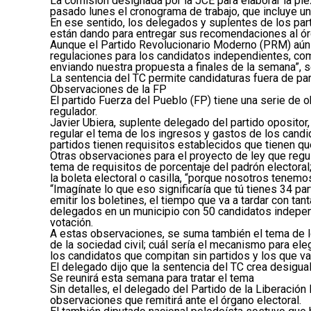
La comisión designada por la JCE para elaborar la pie
pasado lunes el cronograma de trabajo, que incluye u
En ese sentido, los delegados y suplentes de los part
están dando para entregar sus recomendaciones al ór
Aunque el Partido Revolucionario Moderno (PRM) aún no
regulaciones para los candidatos independientes, com
enviando nuestra propuesta a finales de la semana”, s
La sentencia del TC permite candidaturas fuera de par
Observaciones de la FP
El partido Fuerza del Pueblo (FP) tiene una serie de
regulador.
Javier Ubiera, suplente delegado del partido opositor,
regular el tema de los ingresos y gastos de los candi
partidos tienen requisitos establecidos que tienen qu
Otras observaciones para el proyecto de ley que regul
tema de requisitos de porcentaje del padrón electoral
la boleta electoral o casilla, “porque nosotros tenemos
“Imagínate lo que eso significaría que tú tienes 34 pa
emitir los boletines, el tiempo que va a tardar con tan
delegados en un municipio con 50 candidatos indepen
votación.
A estas observaciones, se suma también el tema de los
de la sociedad civil; cuál sería el mecanismo para ele
los candidatos que compitan sin partidos y los que va
El delegado dijo que la sentencia del TC crea desigual
Se reunirá esta semana para tratar el tema
Sin detalles, el delegado del Partido de la Liberación
observaciones que remitirá ante el órgano electoral.