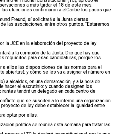
itió el Tribunal Constitucional (TC), aprobó el
bservaciones a más tardar el 18 de este mes.
r las elecciones confirmaron a elCaribe los pasos que
d Freund, sí solicitará a la Junta ciertas
 de las asociaciones, entre otros puntos. “Estaremos
r la JCE en la elaboración del proyecto de ley
ntará a la comisión de la Junta. Dijo que hay que
os requisitos para esas candidaturas, porque los
r a ellos las disposiciones de las normas para el
te abiertas); y cómo se les va a asignar el número en
o) a alcaldes, en una demarcación, y a la hora de
 de hacer el escrutinio: y cuando designen los
pirantes tendrá un delegado en cada centro de
nflicto que se susciten a lo interno una organización
l proyecto de ley debe establecer la igualdad entre
ra optar por ellas.
zación política se reunirá esta semana para tratar las