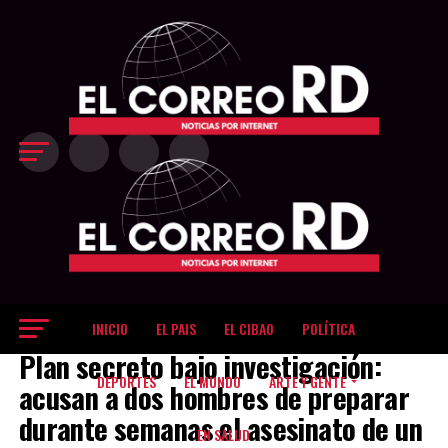
Exit mobile version
INICIO
EL PAIS
EL CIBAO
POLÍTICA
NEW YORK
Plan secreto bajo investigación:
DEPORTES
EL MUNDO
ARTE Y GENTE
acusan a dos hombres de preparar
durante semanas el asesinato de un
EN SALUD