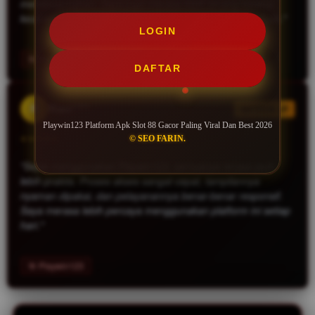
lancar sehingga aktivitas menjadi lebih efisien dan
menyenangkan."
LOGIN
🎯 Playwin123 Daftar
DAFTAR
S
Siti****
MAXWIN JP
Playwin123 Platform Apk Slot 88 Gacor Paling Viral Dan Best 2026
⭐⭐⭐⭐⭐
© SEO FARIN.
"Playwin123 memberikan pengalaman yang sangat
memuaskan. Sistemnya stabil, mudah digunakan, dan tidak
membingungkan. Saya juga merasa lebih tenang karena
keamanan platform benar-benar diperhatikan dengan baik."
🎯 Playwin 123