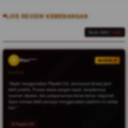
dan paling
the best di
LIVE REVIEW KEMENANGAN
tahun 2026
dengan
bocoran
Room Aktif:
1.560
permainan
yang tepat
dan jitu.
H
Hendra****
V
i
e
w
l
i
c
e
n
s
e
d