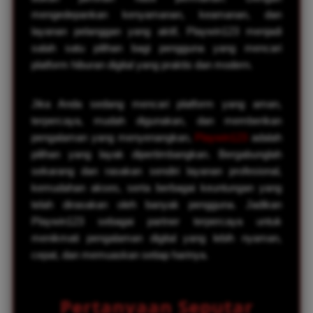
layanan pelanggan yang aktif, Playwin123 menjadi
salah satu pilihan bagi pengguna yang mencari
platform hiburan digital yang praktis dan modern.
Jika Anda sedang mencari platform yang aman,
terpercaya, mudah digunakan, dan memberikan
pengalaman yang menyenangkan,
Playwin123
adalah
pilihan yang layak dipertimbangkan. Bergabunglah
sekarang dan rasakan sendiri layanan profesional,
kemudahan akses, serta berbagai keuntungan yang
telah dirasakan oleh banyak pengguna. Jadikan
Playwin123 sebagai partner terpercaya untuk
menikmati pengalaman digital yang lebih nyaman,
cepat, dan memuaskan setiap harinya.
Pertanyaan Seputar