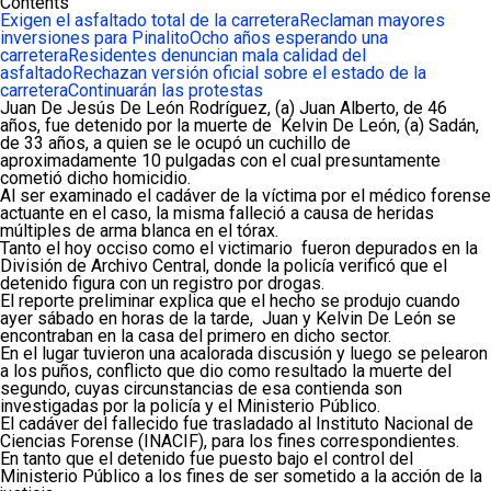
Contents
Exigen el asfaltado total de la carretera
Reclaman mayores
inversiones para Pinalito
Ocho años esperando una
carretera
Residentes denuncian mala calidad del
asfaltado
Rechazan versión oficial sobre el estado de la
carretera
Continuarán las protestas
Juan De Jesús De León Rodríguez, (a) Juan Alberto, de 46
años, fue detenido por la muerte de Kelvin De León, (a) Sadán,
de 33 años, a quien se le ocupó un cuchillo de
aproximadamente 10 pulgadas con el cual presuntamente
cometió dicho homicidio.
Al ser examinado el cadáver de la víctima por el médico forense
actuante en el caso, la misma falleció a causa de heridas
múltiples de arma blanca en el tórax.
Tanto el hoy occiso como el victimario fueron depurados en la
División de Archivo Central, donde la policía verificó que el
detenido figura con un registro por drogas.
El reporte preliminar explica que el hecho se produjo cuando
ayer sábado en horas de la tarde, Juan y Kelvin De León se
encontraban en la casa del primero en dicho sector.
En el lugar tuvieron una acalorada discusión y luego se pelearon
a los puños, conflicto que dio como resultado la muerte del
segundo, cuyas circunstancias de esa contienda son
investigadas por la policía y el Ministerio Público.
El cadáver del fallecido fue trasladado al Instituto Nacional de
Ciencias Forense (INACIF), para los fines correspondientes.
En tanto que el detenido fue puesto bajo el control del
Ministerio Público a los fines de ser sometido a la acción de la