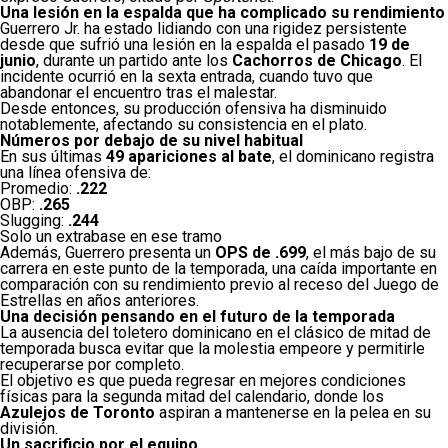
Una lesión en la espalda que ha complicado su rendimiento
Guerrero Jr. ha estado lidiando con una rigidez persistente
desde que sufrió una lesión en la espalda el pasado
19 de
junio
, durante un partido ante los
Cachorros de Chicago
. El
incidente ocurrió en la sexta entrada, cuando tuvo que
abandonar el encuentro tras el malestar.
Desde entonces, su producción ofensiva ha disminuido
notablemente, afectando su consistencia en el plato.
Números por debajo de su nivel habitual
En sus últimas
49 apariciones al bate
, el dominicano registra
una línea ofensiva de:
Promedio:
.222
OBP:
.265
Slugging:
.244
Solo un extrabase en ese tramo
Además, Guerrero presenta un
OPS de .699
, el más bajo de su
carrera en este punto de la temporada, una caída importante en
comparación con su rendimiento previo al receso del Juego de
Estrellas en años anteriores.
Una decisión pensando en el futuro de la temporada
La ausencia del toletero dominicano en el clásico de mitad de
temporada busca evitar que la molestia empeore y permitirle
recuperarse por completo.
El objetivo es que pueda regresar en mejores condiciones
físicas para la segunda mitad del calendario, donde los
Azulejos de Toronto
aspiran a mantenerse en la pelea en su
división.
Un sacrificio por el equipo