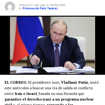
Published
1 año ago
on
18/06/2025
By
Princesa de Paris Tavarez
EL CORREO.
El presidente ruso,
Vladímir Putin
, instó
este miércoles a buscar una vía de salida al conflicto
entre
Irán e Israel
, basada en una fórmula que
garantice el derecho iraní a un programa nuclear
civil
y, al mismo tiempo,
responda a las