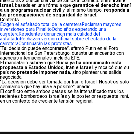
miércoles a buscar una vía de salida al conflicto entre
Irán e
Israel
, basada en una fórmula que
garantice el derecho iraní
a un programa nuclear civil
y, al mismo tiempo,
responda a
las preocupaciones de seguridad de Israel
.
Contents
Exigen el asfaltado total de la carretera
Reclaman mayores
inversiones para Pinalito
Ocho años esperando una
carretera
Residentes denuncian mala calidad del
asfaltado
Rechazan versión oficial sobre el estado de la
carretera
Continuarán las protestas
“Tal decisión puede encontrarse”, afirmó Putin en el Foro
Internacional de San Petersburgo, durante un encuentro con
agencias internacionales, incluida EFE.
El mandatario subrayó que
Rusia ya ha comunicado esta
propuesta a Estados Unidos, Irán e Israel
, y recalcó que su
país
no pretende imponer nada
, sino plantear una salida
negociada.
“La decisión debe ser tomada por Irán e Israel. Nosotros solo
señalamos que hay una vía posible”, añadió.
El conflicto entre ambos países se ha intensificado tras los
recientes bombardeos israelíes y la posterior respuesta iraní,
en un contexto de creciente tensión regional.