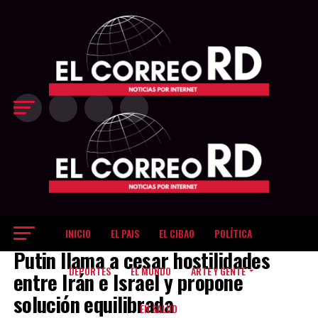
Exit mobile version
INICIO
EL PAIS
EL CIBAO
POLÍTICA
EL MUNDO
Putin llama a cesar hostilidades
DEPORTES
EL MUNDO
ARTE Y GENTE
entre Irán e Israel y propone
solución equilibrada
EN SALUD