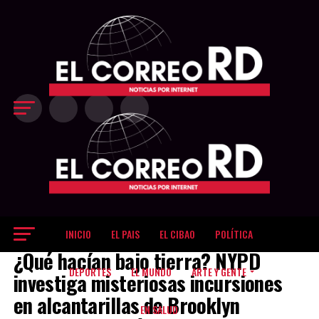
Exit mobile version
INICIO
EL PAIS
EL CIBAO
POLÍTICA
NEW YORK
¿Qué hacían bajo tierra? NYPD
DEPORTES
EL MUNDO
ARTE Y GENTE
investiga misteriosas incursiones
en alcantarillas de Brooklyn
EN SALUD