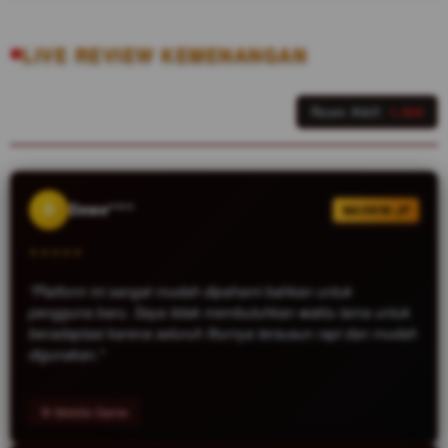
dan paling
the best di
LIVE REVIEW KEMENANGAN
tahun 2026
dengan
bocoran
Room Aktif:
1.559
permainan
yang tepat
dan jitu.
B
Budi****
V
i
e
w
l
i
c
e
n
s
e
d