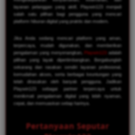
layanan pelanggan yang aktif, Playwin123 menjadi
salah satu pilihan bagi pengguna yang mencari
platform hiburan digital yang praktis dan modern.
Jika Anda sedang mencari platform yang aman,
terpercaya, mudah digunakan, dan memberikan
pengalaman yang menyenangkan,
Playwin123
adalah
pilihan yang layak dipertimbangkan. Bergabunglah
sekarang dan rasakan sendiri layanan profesional,
kemudahan akses, serta berbagai keuntungan yang
telah dirasakan oleh banyak pengguna. Jadikan
Playwin123 sebagai partner terpercaya untuk
menikmati pengalaman digital yang lebih nyaman,
cepat, dan memuaskan setiap harinya.
Pertanyaan Seputar
Playwin123