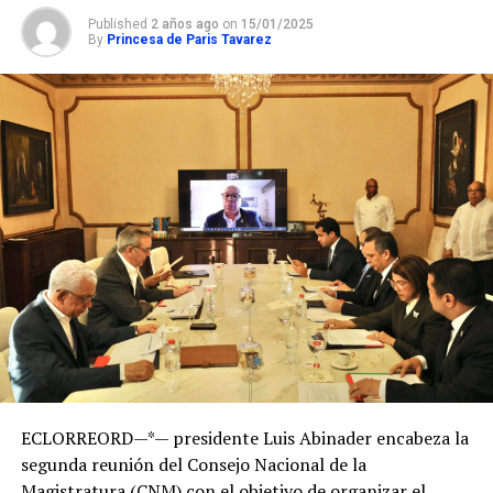
Published
2 años ago
on
15/01/2025
By
Princesa de Paris Tavarez
ECLORREORD—*— presidente Luis Abinader encabeza la
segunda reunión del Consejo Nacional de la
Magistratura (CNM) con el objetivo de organizar el