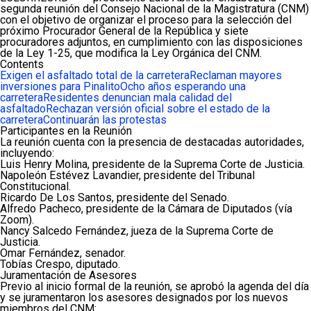
segunda reunión del Consejo Nacional de la Magistratura (CNM)
con el objetivo de organizar el proceso para la selección del
próximo Procurador General de la República y siete
procuradores adjuntos, en cumplimiento con las disposiciones
de la Ley 1-25, que modifica la Ley Orgánica del CNM.
Contents
Exigen el asfaltado total de la carretera
Reclaman mayores
inversiones para Pinalito
Ocho años esperando una
carretera
Residentes denuncian mala calidad del
asfaltado
Rechazan versión oficial sobre el estado de la
carretera
Continuarán las protestas
Participantes en la Reunión
La reunión cuenta con la presencia de destacadas autoridades,
incluyendo:
Luis Henry Molina, presidente de la Suprema Corte de Justicia.
Napoleón Estévez Lavandier, presidente del Tribunal
Constitucional.
Ricardo De Los Santos, presidente del Senado.
Alfredo Pacheco, presidente de la Cámara de Diputados (vía
Zoom).
Nancy Salcedo Fernández, jueza de la Suprema Corte de
Justicia.
Omar Fernández, senador.
Tobías Crespo, diputado.
Juramentación de Asesores
Previo al inicio formal de la reunión, se aprobó la agenda del día
y se juramentaron los asesores designados por los nuevos
miembros del CNM: