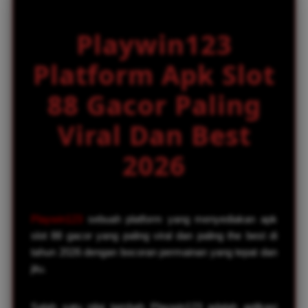
Playwin123
Platform Apk Slot
88 Gacor Paling
Viral Dan Best
2026
Playwin123
sebuah platform yang menyediakan apk
slot 88 gacor yang paling viral dan paling the best di
tahun 2026 dengan bocoran permainan yang tepat dan
jitu.
Salah satu nilai tambah Playwin123 adalah aplikasi