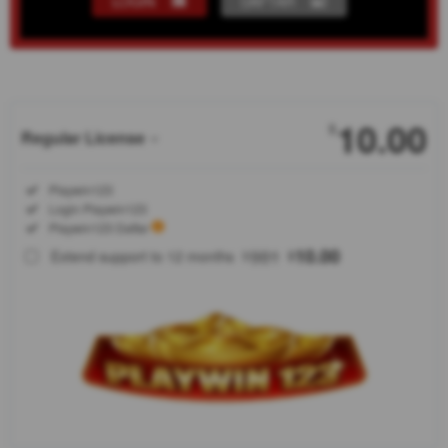
LOGIN
DAFTAR
Show More
10.00
$
Regular License
Regular
Included:
Playwin123
License
Included:
Login Playwin123
SELECTED
Included:
Playwin123 Daftar
88
$
981
10.00
Extend support to 12 months
$
$
Playwin123
adalah
sebuah
platform
yang
menyediakan
apk slot 88
gacor yang
paling viral