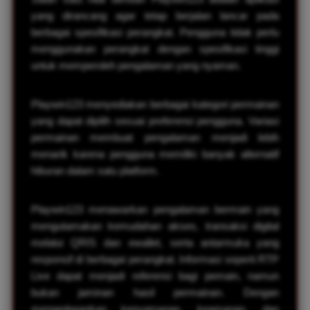
yang dirancang agar tetap berjalan lancar pada
berbagai spesifikasi perangkat. Pengguna tidak perlu
menggunakan perangkat dengan spesifikasi tinggi
untuk memperoleh pengalaman yang nyaman.
Playwin123 menyediakan berbagai kategori permainan
yang dapat dipilih sesuai preferensi pengguna. Variasi
permainan membuat pengalaman menjadi lebih
menarik karena pengguna memiliki banyak alternatif
hiburan dalam satu platform.
Playwin123 menawarkan pengalaman bermain yang
mengutamakan kemudahan akses, transaksi digital
melalui QRIS dan ewallet, serta antarmuka yang
responsif di berbagai perangkat. Informasi seperti RTP
Live dapat menjadi referensi bagi pemain, namun
bukan jaminan hasil permainan. Dengan
mengedepankan kenyamanan, keamanan, dan