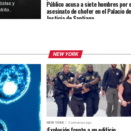
Público acusa a siete hombres por e
tistas y
asesinato de chofer en el Palacio d
rito...
Justicia de Santiago
NEW YORK
NEW YORK
2 semanas ago
¡Explosión frente a un edificio