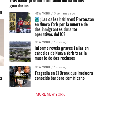
tras hallar presunto fentanilo cerca de dos
guarderías
n
NEW YORK
3 semanas ago
¡Las calles hablaron! Protestan
en Nueva York por la muerte de
dos inmigrantes durante
operativos del ICE
NEW YORK
1 mes ago
Informe revela graves fallas en
cárceles de Nueva York tras la
muerte de dos reclusos
NEW YORK
1 mes ago
Tragedia en El Bronx que involucra
ia
conocido barbero dominicano
MORE NEW YORK