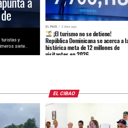
apunta a
 de
EL PAIS
2 días ago
¡El turismo no se detiene!
República Dominicana se acerca a l
 turistas y
histórica meta de 12 millones de
meros siete...
visitantes en 2026
EL CIBAO