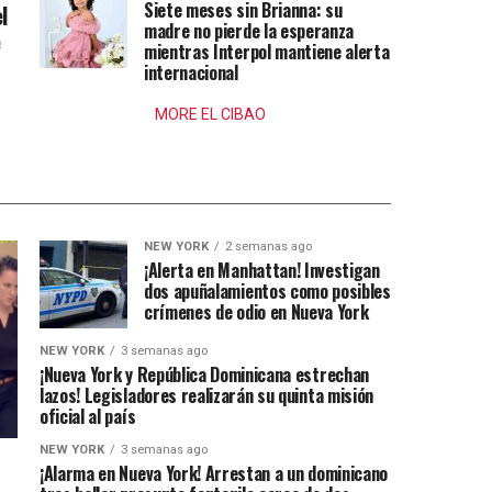
Siete meses sin Brianna: su
l
madre no pierde la esperanza
e
mientras Interpol mantiene alerta
internacional
MORE EL CIBAO
NEW YORK
2 semanas ago
¡Alerta en Manhattan! Investigan
dos apuñalamientos como posibles
crímenes de odio en Nueva York
NEW YORK
3 semanas ago
¡Nueva York y República Dominicana estrechan
lazos! Legisladores realizarán su quinta misión
oficial al país
NEW YORK
3 semanas ago
¡Alarma en Nueva York! Arrestan a un dominicano