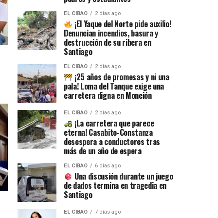
EL CIBAO
2 días ago
¡El Yaque del Norte pide auxilio!
Denuncian incendios, basura y
destrucción de su ribera en
Santiago
EL CIBAO
2 días ago
¡25 años de promesas y ni una
pala! Loma del Tanque exige una
carretera digna en Monción
EL CIBAO
2 días ago
¡La carretera que parece
eterna! Casabito-Constanza
desespera a conductores tras
más de un año de espera
EL CIBAO
6 días ago
Una discusión durante un juego
de dados termina en tragedia en
Santiago
EL CIBAO
7 días ago