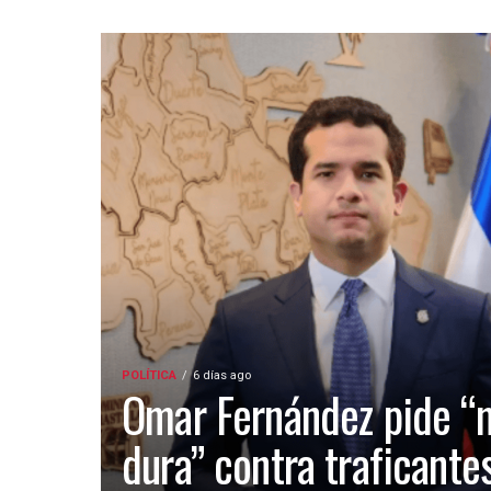
POLÍTICA
6 días ago
Omar Fernández pide “
dura” contra traficante