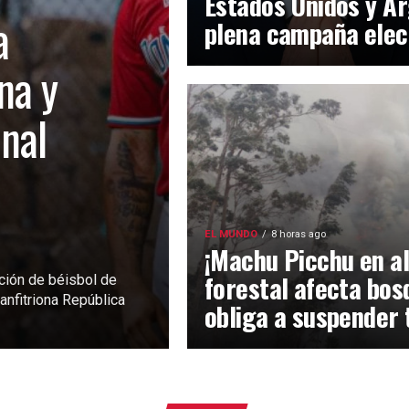
Estados Unidos y Ar
a
plena campaña elec
na y
inal
EL MUNDO
8 horas ago
¡Machu Picchu en al
forestal afecta bos
ción de béisbol de
anfitriona República
obliga a suspender 