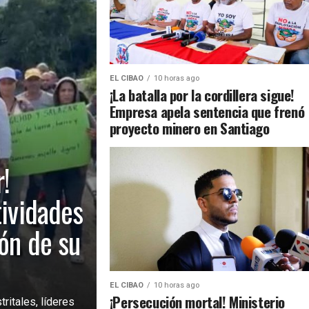
EL CIBAO
10 horas ago
¡La batalla por la cordillera sigue!
Empresa apela sentencia que frenó
proyecto minero en Santiago
!
tividades
ión de su
EL CIBAO
10 horas ago
¡Persecución mortal! Ministerio
ritales, líderes