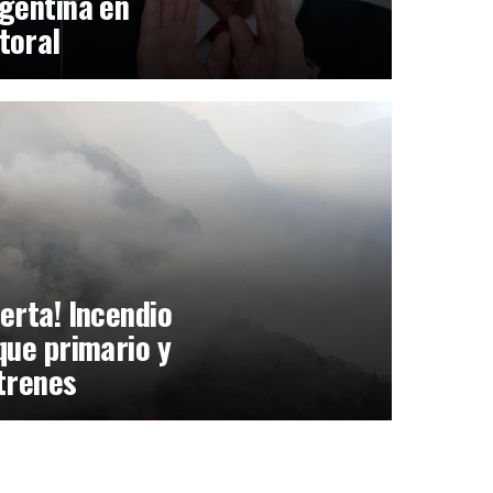
gentina en
toral
erta! Incendio
que primario y
trenes