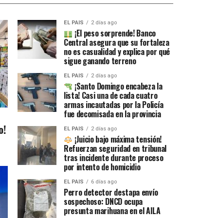
EL PAIS
2 días ago
¡El peso sorprende! Banco
Central asegura que su fortaleza
no es casualidad y explica por qué
sigue ganando terreno
EL PAIS
2 días ago
¡Santo Domingo encabeza la
lista! Casi una de cada cuatro
armas incautadas por la Policía
fue decomisada en la provincia
o!
EL PAIS
2 días ago
¡Juicio bajo máxima tensión!
Refuerzan seguridad en tribunal
tras incidente durante proceso
por intento de homicidio
EL PAIS
6 días ago
Perro detector destapa envío
sospechoso: DNCD ocupa
presunta marihuana en el AILA