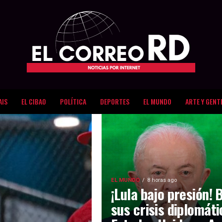
AIS
EL CIBAO
POLÍTICA
DEPORTES
EL MUNDO
ARTE Y GENT
EL MUNDO
8 horas ago
¡Lula bajo presión! 
sus crisis diplomát