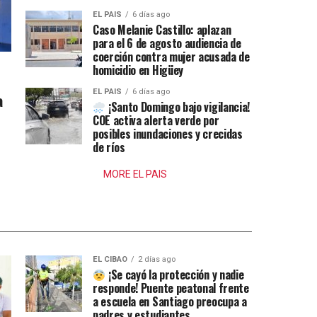
EL PAIS
6 días ago
Caso Melanie Castillo: aplazan
para el 6 de agosto audiencia de
coerción contra mujer acusada de
homicidio en Higüey
EL PAIS
6 días ago
a
¡Santo Domingo bajo vigilancia!
COE activa alerta verde por
posibles inundaciones y crecidas
de ríos
MORE EL PAIS
EL CIBAO
2 días ago
¡Se cayó la protección y nadie
responde! Puente peatonal frente
a escuela en Santiago preocupa a
padres y estudiantes