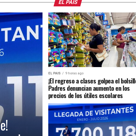
EL PAIS
EL PAIS
9 horas ago
¡El regreso a clases golpea el bolsill
Padres denuncian aumento en los
precios de los útiles escolares
e!