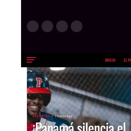
INICIO
EL P
DEPORTES
7 horas ago
¡Panamá silencia el