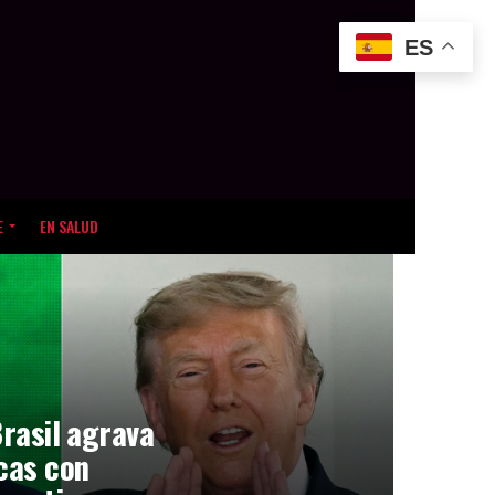
ES
E
EN SALUD
Brasil agrava
icas con