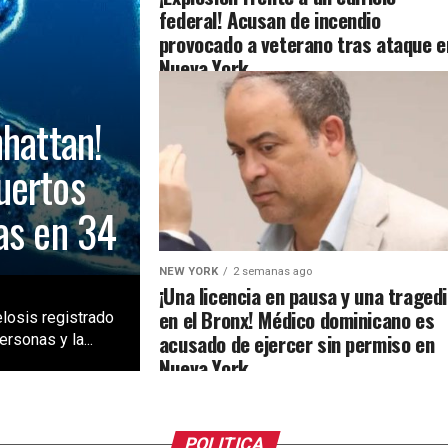
federal! Acusan de incendio
provocado a veterano tras ataque e
Nueva York
nhattan!
uertos
as en 34
NEW YORK
2 semanas ago
¡Una licencia en pausa y una traged
en el Bronx! Médico dominicano es
losis registrado
acusado de ejercer sin permiso en
rsonas y la...
Nueva York
POLITICA