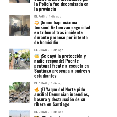
la Policía fue decomisada en
la provincia
EL PAIS
1 día ago
¡Juicio bajo máxima
tensión! Refuerzan seguridad
en tribunal tras incidente
durante proceso por intento
de homicidio
EL CIBAO
1 día ago
¡Se cayó la protección y
nadie responde! Puente
peatonal frente a escuela en
Santiago preocupa a padres y
estudiantes
EL CIBAO
1 día ago
¡El Yaque del Norte pide
auxilio! Denuncian incendios,
basura y destrucción de su
ribera en Santiago
EL CIBAO
1 día ago