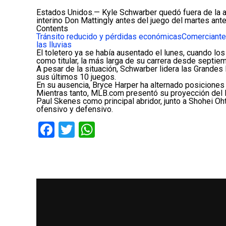
Estados Unidos.— Kyle Schwarber quedó fuera de la al
interino Don Mattingly antes del juego del martes ante
Contents
Tránsito reducido y pérdidas económicas
Comerciante
las lluvias
El toletero ya se había ausentado el lunes, cuando lo
como titular, la más larga de su carrera desde septie
A pesar de la situación, Schwarber lidera las Grande
sus últimos 10 juegos.
En su ausencia, Bryce Harper ha alternado posiciones 
Mientras tanto, MLB.com presentó su proyección del 
Paul Skenes como principal abridor, junto a Shohei Oh
ofensivo y defensivo.
Facebook
Twitter
WhatsApp