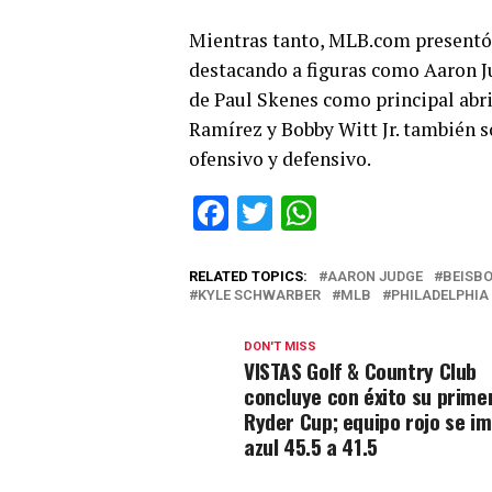
Mientras tanto, MLB.com presentó
destacando a figuras como Aaron Ju
de Paul Skenes como principal abri
Ramírez y Bobby Witt Jr. también s
ofensivo y defensivo.
Facebook
Twitter
WhatsApp
RELATED TOPICS:
AARON JUDGE
BEISB
KYLE SCHWARBER
MLB
PHILADELPHIA 
DON'T MISS
VISTAS Golf & Country Club
concluye con éxito su prime
Ryder Cup; equipo rojo se i
azul 45.5 a 41.5