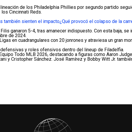
ineación de los Philadelphia Phillies por segundo partido segui
 los Cincinnati Reds.
s también sienten el impacto
¿Qué provocó el colapso de la carr
s Filis ganaron 5-4, tras amanecer indispuesto. Con esta baja, s
mbre de 2024.
s Ligas en cuadrangulares con 20 jonrones y atraviesa un gran m
defensivas y roles ofensivos dentro del lineup de Filadelfia.
Equipo Todo MLB 2026, destacando a figuras como Aaron Judge, 
tani y Cristopher Sánchez. José Ramírez y Bobby Witt Jr. también