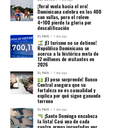
¡Yeral vuela hacia el oro!
Dominicana celebra en los 400
con vallas, pero el relevo
4×100 pierde la gloria por
descalificación
EL PAIS
1 día ago
¡El turismo no se detiene!
República Dominicana se
acerca a la histórica meta de
12 millones de visitantes en
2026
EL PAIS
1 día ago
¡El peso sorprende! Banco
Central asegura que su
fortaleza no es casualidad y
explica por qué sigue ganando
terreno
EL PAIS
1 día ago
¡Santo Domingo encabeza
la lista! Casi una de cada
cuatro armas incautadas por