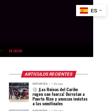
ES
E
EN SALUD
ARTICULOS RECIENTES
DEPORTES
1 día ago
¡Las Reinas del Caribe
rugen con fuerza! Derrotan a
Puerto Rico y avanzan invictas
a las semifinales
DEPORTES
1 día ago