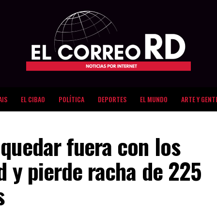
AIS
EL CIBAO
POLÍTICA
DEPORTES
EL MUNDO
ARTE Y GENT
quedar fuera con los
d y pierde racha de 225
s