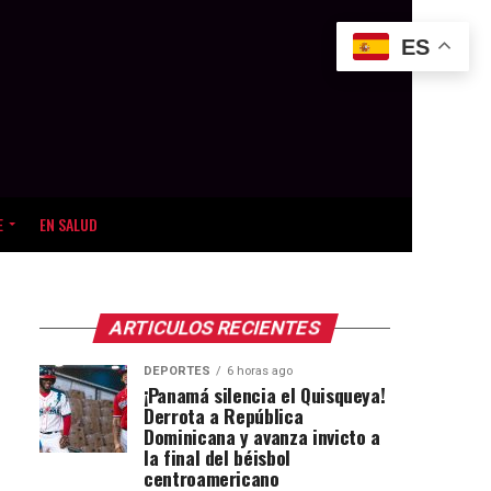
ES
E
EN SALUD
ARTICULOS RECIENTES
DEPORTES
6 horas ago
¡Panamá silencia el Quisqueya!
Derrota a República
Dominicana y avanza invicto a
la final del béisbol
centroamericano