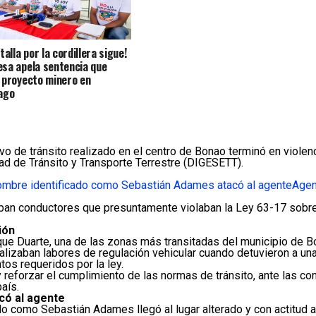
talla por la cordillera sigue!
sa apela sentencia que
 proyecto minero en
ago
o de tránsito realizado en el centro de Bonao terminó en violen
ad de Tránsito y Transporte Terrestre (DIGESETT).
mbre identificado como Sebastián Adames atacó al agente
Agen
zaban conductores que presuntamente violaban la Ley 63-17 sobre
ión
arque Duarte, una de las zonas más transitadas del municipio de B
alizaban labores de regulación vehicular cuando detuvieron a u
tos requeridos por la ley.
 reforzar el cumplimiento de las normas de tránsito, ante las co
aís.
có al agente
o como Sebastián Adames llegó al lugar alterado y con actitud ag