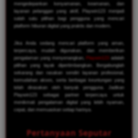
mengedepankan kenyamanan, keamanan, dan
layanan pelanggan yang aktif, Playwin123 menjadi
salah satu pilihan bagi pengguna yang mencari
platform hiburan digital yang praktis dan modern.
Jika Anda sedang mencari platform yang aman,
terpercaya, mudah digunakan, dan memberikan
pengalaman yang menyenangkan,
Playwin123
adalah
pilihan yang layak dipertimbangkan. Bergabunglah
sekarang dan rasakan sendiri layanan profesional,
kemudahan akses, serta berbagai keuntungan yang
telah dirasakan oleh banyak pengguna. Jadikan
Playwin123 sebagai partner terpercaya untuk
menikmati pengalaman digital yang lebih nyaman,
cepat, dan memuaskan setiap harinya.
Pertanyaan Seputar