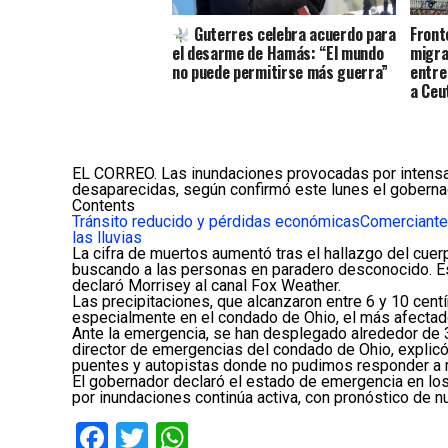
Guterres celebra acuerdo para
Front
el desarme de Hamás: “El mundo
migra
no puede permitirse más guerra”
entre
a Ceu
EL CORREO. Las inundaciones provocadas por intensas 
desaparecidas, según confirmó este lunes el gobernado
Contents
Tránsito reducido y pérdidas económicas
Comerciante
las lluvias
La cifra de muertos aumentó tras el hallazgo del cue
buscando a las personas en paradero desconocido. Es
declaró Morrisey al canal Fox Weather.
Las precipitaciones, que alcanzaron entre 6 y 10 cen
especialmente en el condado de Ohio, el más afectado
Ante la emergencia, se han desplegado alrededor de 3
director de emergencias del condado de Ohio, explicó
puentes y autopistas donde no pudimos responder a m
El gobernador declaró el estado de emergencia en los
por inundaciones continúa activa, con pronóstico de nu
Facebook
Twitter
WhatsApp