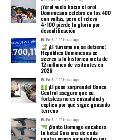
¡Yeral vuela hacia el oro!
Dominicana celebra en los 400
con vallas, pero el relevo
4×100 pierde la gloria por
descalificación
EL PAIS
22 horas ago
¡El turismo no se detiene!
República Dominicana se
acerca a la histórica meta de
12 millones de visitantes en
2026
EL PAIS
22 horas ago
¡El peso sorprende! Banco
Central asegura que su
fortaleza no es casualidad y
explica por qué sigue ganando
terreno
EL PAIS
22 horas ago
¡Santo Domingo encabeza
la lista! Casi una de cada
cuatro armas incautadas por