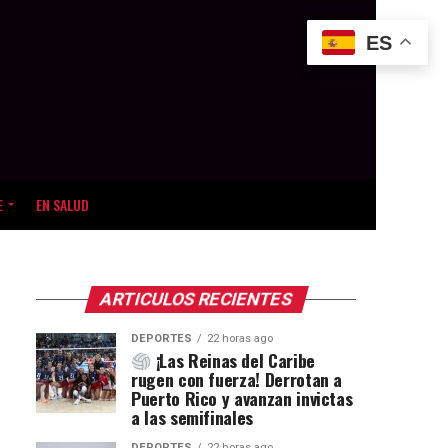
ES
E
EN SALUD
ARTICULOS RECIENTES
DEPORTES
22 horas ago
¡Las Reinas del Caribe
rugen con fuerza! Derrotan a
Puerto Rico y avanzan invictas
a las semifinales
DEPORTES
22 horas ago