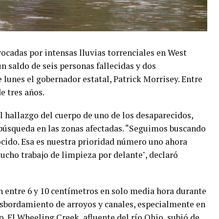
cadas por intensas lluvias torrenciales en West
n saldo de seis personas fallecidas y dos
 lunes el gobernador estatal, Patrick Morrisey. Entre
e tres años.
l hallazgo del cuerpo de uno de los desaparecidos,
 búsqueda en las zonas afectadas. “Seguimos buscando
ocido. Esa es nuestra prioridad número uno ahora
cho trabajo de limpieza por delante", declaró
n entre 6 y 10 centímetros en solo media hora durante
esbordamiento de arroyos y canales, especialmente en
. El Wheeling Creek, afluente del río Ohio, subió de