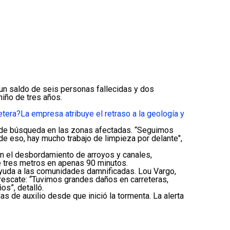
un saldo de seis personas fallecidas y dos
niño de tres años.
etera?
La empresa atribuye el retraso a la geología y
s de búsqueda en las zonas afectadas. “Seguimos
 eso, hay mucho trabajo de limpieza por delante",
on el desbordamiento de arroyos y canales,
de tres metros en apenas 90 minutos.
 ayuda a las comunidades damnificadas. Lou Vargo,
rescate: “Tuvimos grandes daños en carreteras,
s”, detalló.
 de auxilio desde que inició la tormenta. La alerta