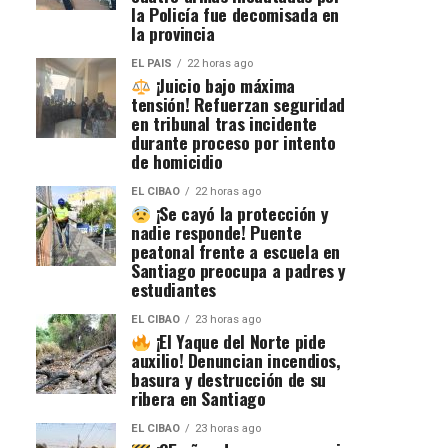
la Policía fue decomisada en
la provincia
EL PAIS
22 horas ago
¡Juicio bajo máxima
tensión! Refuerzan seguridad
en tribunal tras incidente
durante proceso por intento
de homicidio
EL CIBAO
22 horas ago
¡Se cayó la protección y
nadie responde! Puente
peatonal frente a escuela en
Santiago preocupa a padres y
estudiantes
EL CIBAO
23 horas ago
¡El Yaque del Norte pide
auxilio! Denuncian incendios,
basura y destrucción de su
ribera en Santiago
EL CIBAO
23 horas ago