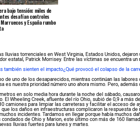
era bajo tensión: miles de
ntes desafían controles
 Marruecos y España rumbo
ta
lluvias torrenciales en West Virginia, Estados Unidos, dejaron 
r estatal, Patrick Morrisey. Entre las víctimas se encuentra un 
s también sienten el impacto
¿Qué provocó el colapso de la carr
rpo de uno de los desaparecidos, mientras continúan las labore
a es nuestra prioridad número uno ahora mismo. Pero, además de
tímetros en solo media hora durante la noche del sábado, causar
. El Wheeling Creek, afluente del río Ohio, subió de 0,9 a más 
0 camiones para limpiar las carreteras y facilitar el acceso de
 que los daños en infraestructuras complicaron la respuesta de 
uchos incidentes. Tardamos en llegar porque había muchos daño
 condados de Ohio y Marion, este último con más de 160 llamadas
evas lluvias fuertes para lunes y martes.