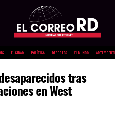
AIS
EL CIBAO
POLÍTICA
DEPORTES
EL MUNDO
ARTE Y GENT
desaparecidos tras
aciones en West