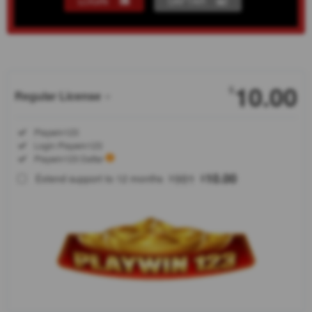
LOGIN
DAFTAR
Show More
10.00
$
Regular License
Regular
Included:
Playwin123
License
Included:
Login Playwin123
SELECTED
Included:
Playwin123 Daftar
88
$
981
10.00
Extend support to 12 months
$
$
Playwin123
adalah
sebuah
platform
yang
menyediakan
apk slot 88
gacor yang
paling viral