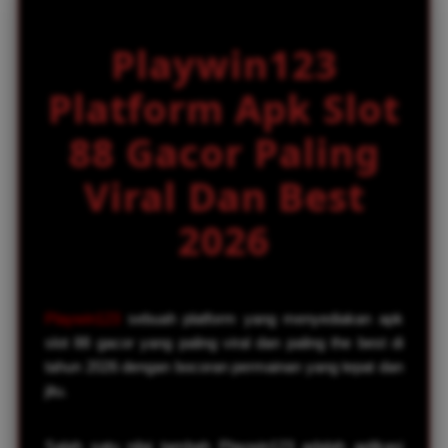
Playwin123
Platform Apk Slot
88 Gacor Paling
Viral Dan Best
2026
Playwin123
sebuah platform yang menyediakan apk
slot 88 gacor yang paling viral dan paling the best di
tahun 2026 dengan bocoran permainan yang tepat dan
jitu.
Salah satu nilai tambah Playwin123 adalah aplikasi