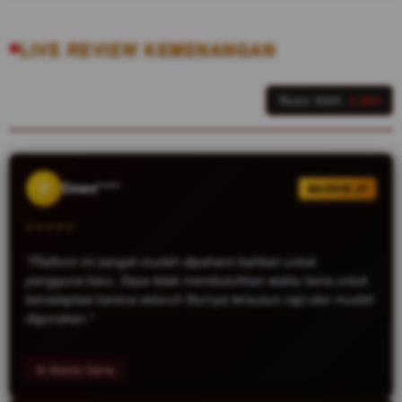
dan paling
the best di
LIVE REVIEW KEMENANGAN
tahun 2026
dengan
bocoran
Room Aktif:
1.533
permainan
yang tepat
dan jitu.
H
Hendra****
MAXWIN JP
V
i
⭐⭐⭐⭐⭐
e
w
"Playwin123 benar-benar menghadirkan kualitas yang
l
konsisten. Mulai dari keamanan hingga kemudahan
i
penggunaan, semuanya terasa dirancang dengan baik
c
sehingga pengguna bisa merasa lebih nyaman."
e
n
🎯 Game Online
s
e
d