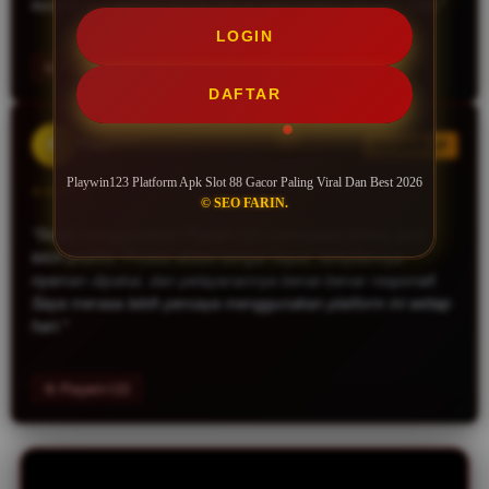
digunakan."
LOGIN
🎯 Mobile Game
DAFTAR
S
Siti****
MAXWIN JP
Playwin123 Platform Apk Slot 88 Gacor Paling Viral Dan Best 2026
⭐⭐⭐⭐⭐
© SEO FARIN.
"Playwin123 memberikan pengalaman yang sangat
memuaskan. Sistemnya stabil, mudah digunakan, dan tidak
membingungkan. Saya juga merasa lebih tenang karena
keamanan platform benar-benar diperhatikan dengan baik."
🎯 Playwin 123