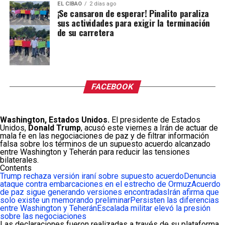
EL CIBAO
2 días ago
¡Se cansaron de esperar! Pinalito paraliza
sus actividades para exigir la terminación
de su carretera
FACEBOOK
Washington, Estados Unidos.
El presidente de Estados
Unidos,
Donald Trump
, acusó este viernes a Irán de actuar de
mala fe en las negociaciones de paz y de filtrar información
falsa sobre los términos de un supuesto acuerdo alcanzado
entre Washington y Teherán para reducir las tensiones
bilaterales.
Contents
Trump rechaza versión iraní sobre supuesto acuerdo
Denuncia
ataque contra embarcaciones en el estrecho de Ormuz
Acuerdo
de paz sigue generando versiones encontradas
Irán afirma que
solo existe un memorando preliminar
Persisten las diferencias
entre Washington y Teherán
Escalada militar elevó la presión
sobre las negociaciones
Las declaraciones fueron realizadas a través de su plataforma