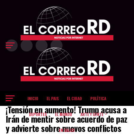
Exit mobile version
INICIO
EL PAIS
EL CIBAO
POLÍTICA
EL MUNDO
¡Tensión en aumento! Trump acusa a
DEPORTES
EL MUNDO
ARTE Y GENTE
Irán de mentir sobre acuerdo de paz
y advierte sobre nuevos conflictos
EN SALUD