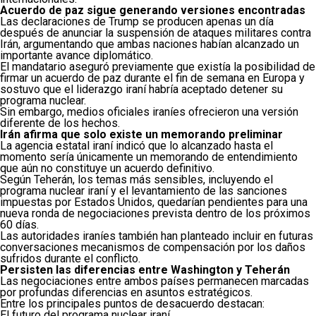
Acuerdo de paz sigue generando versiones encontradas
Las declaraciones de Trump se producen apenas un día
después de anunciar la suspensión de ataques militares contra
Irán, argumentando que ambas naciones habían alcanzado un
importante avance diplomático.
El mandatario aseguró previamente que existía la posibilidad de
firmar un acuerdo de paz durante el fin de semana en Europa y
sostuvo que el liderazgo iraní habría aceptado detener su
programa nuclear.
Sin embargo, medios oficiales iraníes ofrecieron una versión
diferente de los hechos.
Irán afirma que solo existe un memorando preliminar
La agencia estatal iraní indicó que lo alcanzado hasta el
momento sería únicamente un memorando de entendimiento
que aún no constituye un acuerdo definitivo.
Según Teherán, los temas más sensibles, incluyendo el
programa nuclear iraní y el levantamiento de las sanciones
impuestas por Estados Unidos, quedarían pendientes para una
nueva ronda de negociaciones prevista dentro de los próximos
60 días.
Las autoridades iraníes también han planteado incluir en futuras
conversaciones mecanismos de compensación por los daños
sufridos durante el conflicto.
Persisten las diferencias entre Washington y Teherán
Las negociaciones entre ambos países permanecen marcadas
por profundas diferencias en asuntos estratégicos.
Entre los principales puntos de desacuerdo destacan:
El futuro del programa nuclear iraní.