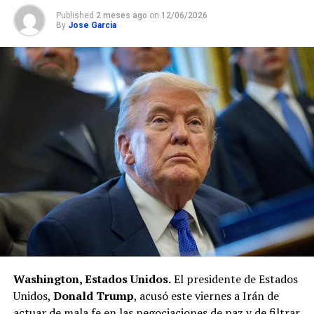
Published
2 meses ago
on
12/06/2026
By
Jose Garcia
Washington, Estados Unidos.
El presidente de Estados
Unidos,
Donald Trump
, acusó este viernes a Irán de
actuar de mala fe en las negociaciones de paz y de filtrar