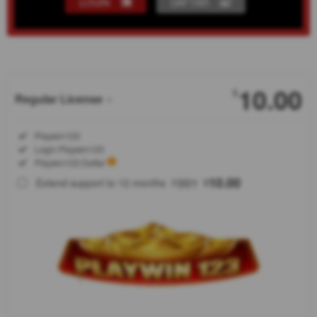
LOGIN
DAFTAR
Show More
10.00
$
Regular License
Regular
Included:
Playwin123
License
Included:
Login Playwin123
SELECTED
Included:
Playwin123 Daftar
88
$
981
10.00
Extend support to 12 months
$
$
Playwin123
adalah
sebuah
platform
yang
menyediakan
apk slot 88
gacor yang
paling viral