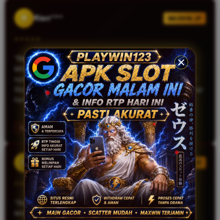
e
t
S
Siti****
MAXWIN JP
a
i
⭐⭐⭐⭐⭐
l
s
"Playwin123 memberikan pengalaman yang sangat
memuaskan. Sistemnya stabil, mudah digunakan, dan tidak
membingungkan. Saya juga merasa lebih tenang karena
keamanan platform benar-benar diperhatikan dengan baik."
🎯 Playwin 123
R
Rian****
MAXWIN JP
⭐⭐⭐⭐⭐
"Sejak menggunakan Playwin123, semuanya terasa jauh
lebih praktis. Proses akses sangat cepat, tampilannya
nyaman dipakai, dan pelayanannya benar-benar responsif.