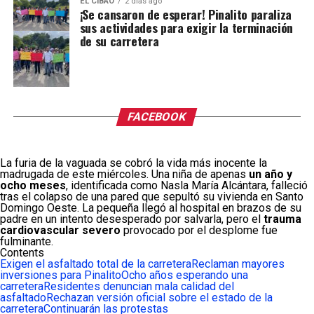
EL CIBAO
2 días ago
¡Se cansaron de esperar! Pinalito paraliza
sus actividades para exigir la terminación
de su carretera
FACEBOOK
La furia de la vaguada se cobró la vida más inocente la
madrugada de este miércoles. Una niña de apenas
un año y
ocho meses
, identificada como Nasla María Alcántara, falleció
tras el colapso de una pared que sepultó su vivienda en Santo
Domingo Oeste. La pequeña llegó al hospital en brazos de su
padre en un intento desesperado por salvarla, pero el
trauma
cardiovascular severo
provocado por el desplome fue
fulminante.
Contents
Exigen el asfaltado total de la carretera
Reclaman mayores
inversiones para Pinalito
Ocho años esperando una
carretera
Residentes denuncian mala calidad del
asfaltado
Rechazan versión oficial sobre el estado de la
carretera
Continuarán las protestas