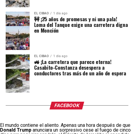
EL CIBAO
1 día ago
🚧 ¡25 años de promesas y ni una pala!
Loma del Tanque exige una carretera digna
en Monción
EL CIBAO
1 día ago
🚜 ¡La carretera que parece eterna!
Casabito-Constanza desespera a
conductores tras más de un año de espera
FACEBOOK
El mundo contiene el aliento. Apenas una hora después de que
Donald Trump
anunciara un sorpresivo cese al fuego de cinco