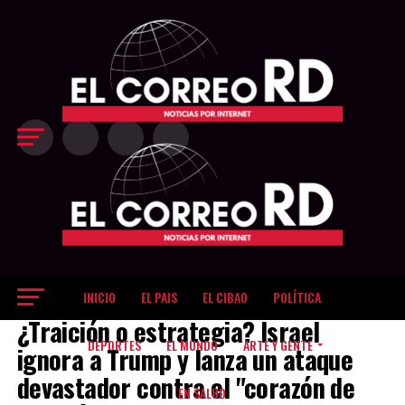
Exit mobile version
INICIO
EL PAIS
EL CIBAO
POLÍTICA
EL MUNDO
¿Traición o estrategia? Israel
DEPORTES
EL MUNDO
ARTE Y GENTE
ignora a Trump y lanza un ataque
devastador contra el "corazón de
EN SALUD