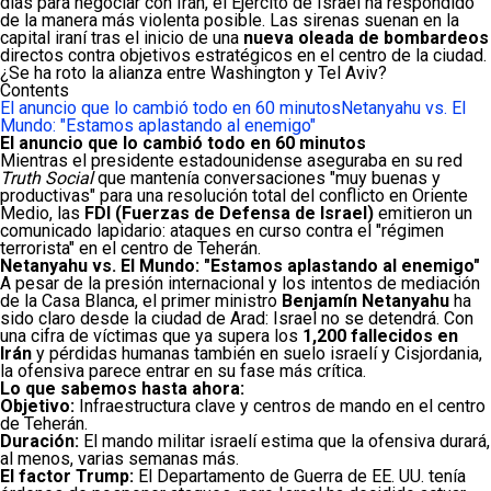
días para negociar con Irán, el Ejército de Israel ha respondido
de la manera más violenta posible. Las sirenas suenan en la
capital iraní tras el inicio de una
nueva oleada de bombardeos
directos contra objetivos estratégicos en el centro de la ciudad.
¿Se ha roto la alianza entre Washington y Tel Aviv?
Contents
El anuncio que lo cambió todo en 60 minutos
Netanyahu vs. El
Mundo: "Estamos aplastando al enemigo"
El anuncio que lo cambió todo en 60 minutos
Mientras el presidente estadounidense aseguraba en su red
Truth Social
que mantenía conversaciones "muy buenas y
productivas" para una resolución total del conflicto en Oriente
Medio, las
FDI (Fuerzas de Defensa de Israel)
emitieron un
comunicado lapidario: ataques en curso contra el "régimen
terrorista" en el centro de Teherán.
Netanyahu vs. El Mundo: "Estamos aplastando al enemigo"
A pesar de la presión internacional y los intentos de mediación
de la Casa Blanca, el primer ministro
Benjamín Netanyahu
ha
sido claro desde la ciudad de Arad: Israel no se detendrá. Con
una cifra de víctimas que ya supera los
1,200 fallecidos en
Irán
y pérdidas humanas también en suelo israelí y Cisjordania,
la ofensiva parece entrar en su fase más crítica.
Lo que sabemos hasta ahora:
Objetivo:
Infraestructura clave y centros de mando en el centro
de Teherán.
Duración:
El mando militar israelí estima que la ofensiva durará,
al menos, varias semanas más.
El factor Trump:
El Departamento de Guerra de EE. UU. tenía