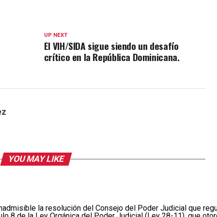
UP NEXT
El VIH/SIDA sigue siendo un desafío
crítico en la República Dominicana.
ez
YOU MAY LIKE
dmisible la resolución del Consejo del Poder Judicial que regula
culo 8 de la Ley Orgánica del Poder Judicial (Ley 28-11), que oto