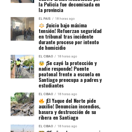
la Policía fue decomisada en
la provincia
EL PAIS
18 horas ago
¡Juicio bajo máxima
tensión! Refuerzan seguridad
en tribunal tras incidente
durante proceso por intento
de homicidio
EL CIBAO
18 horas ago
¡Se cayó la protección y
nadie responde! Puente
peatonal frente a escuela en
Santiago preocupa a padres y
estudiantes
EL CIBAO
18 horas ago
¡El Yaque del Norte pide
auxilio! Denuncian incendios,
basura y destrucción de su
ribera en Santiago
EL CIBAO
18 horas ago