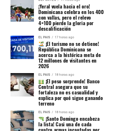
¡Yeral vuela hacia el oro!
Dominicana celebra en los 400
con vallas, pero el relevo
4×100 pierde la gloria por
descalificación
EL PAIS
17 horas ago
¡El turismo no se detiene!
República Dominicana se
acerca a la histórica meta de
12 millones de visitantes en
2026
EL PAIS
18 horas ago
¡El peso sorprende! Banco
Central asegura que su
fortaleza no es casualidad y
explica por qué sigue ganando
terreno
EL PAIS
18 horas ago
¡Santo Domingo encabeza
la lista! Casi una de cada
cuatro armas incautadas por