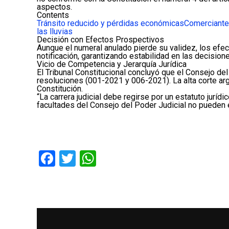
aspectos.
Contents
Tránsito reducido y pérdidas económicas
Comerciante
las lluvias
Decisión con Efectos Prospectivos
Aunque el numeral anulado pierde su validez, los efec
notificación, garantizando estabilidad en las decision
Vicio de Competencia y Jerarquía Jurídica
El Tribunal Constitucional concluyó que el Consejo del
resoluciones (001-2021 y 006-2021). La alta corte ar
Constitución.
“La carrera judicial debe regirse por un estatuto juríd
facultades del Consejo del Poder Judicial no pueden e
Facebook
Twitter
WhatsApp