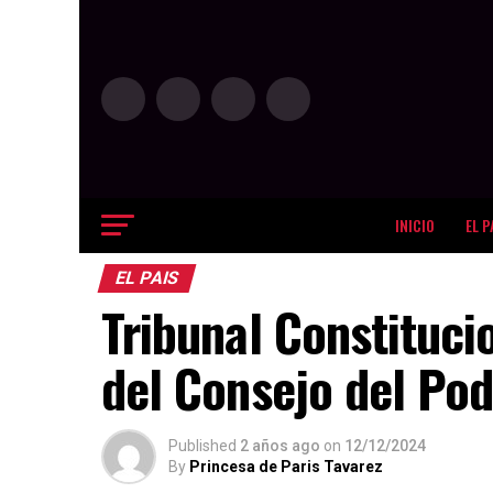
INICIO
EL P
EL PAIS
Tribunal Constituci
del Consejo del Pode
Published
2 años ago
on
12/12/2024
By
Princesa de Paris Tavarez