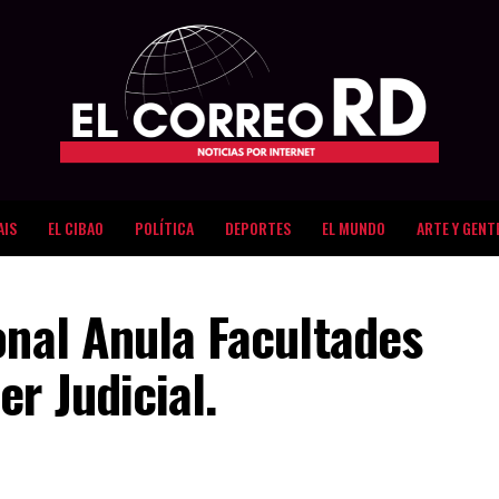
AIS
EL CIBAO
POLÍTICA
DEPORTES
EL MUNDO
ARTE Y GENT
onal Anula Facultades
r Judicial.