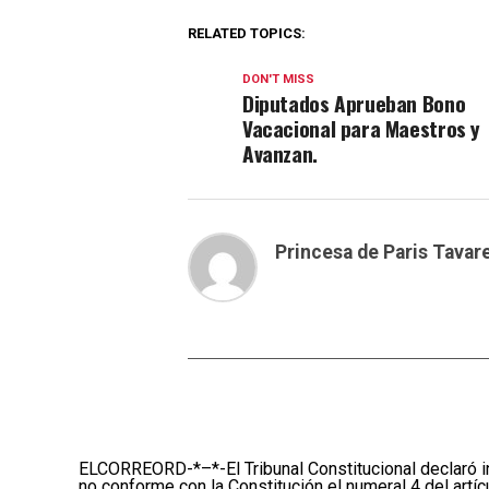
RELATED TOPICS:
DON'T MISS
Diputados Aprueban Bono
Vacacional para Maestros y
Avanzan.
Princesa de Paris Tavar
ELCORREORD-*–*-El Tribunal Constitucional declaró ina
no conforme con la Constitución el numeral 4 del artí