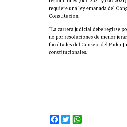
resoluciones (001-2021 y 006-2021)
requiere una ley emanada del Congr
Constitución.
“La carrera judicial debe regirse p
no por resoluciones de menor jerarq
facultades del Consejo del Poder J
constitucionales.
Facebook
Twitter
WhatsApp