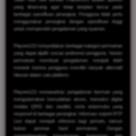
yang dirancang agar tetap berjalan lancar pada
berbagai spesifikasi perangkat. Pengguna tidak perlu
menggunakan perangkat dengan spesifikasi tinggi
untuk memperoleh pengalaman yang nyaman.
Playwin123 menyediakan berbagai kategori permainan
yang dapat dipilih sesuai preferensi pengguna. Variasi
permainan membuat pengalaman menjadi lebih
menarik karena pengguna memiliki banyak alternatif
hiburan dalam satu platform.
Playwin123 menawarkan pengalaman bermain yang
mengutamakan kemudahan akses, transaksi digital
melalui QRIS dan ewallet, serta antarmuka yang
responsif di berbagai perangkat. Informasi seperti RTP
Live dapat menjadi referensi bagi pemain, namun
bukan jaminan hasil permainan. Dengan
mengedepankan kenyamanan, keamanan, dan