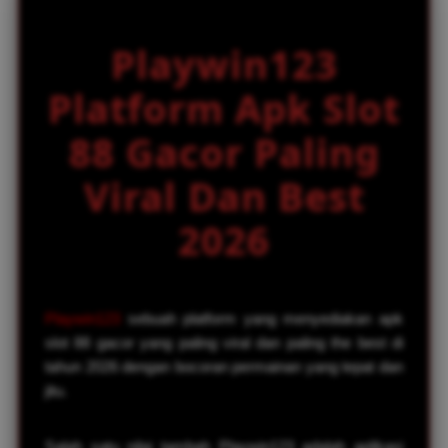
Playwin123
Platform Apk Slot
88 Gacor Paling
Viral Dan Best
2026
Playwin123
sebuah platform yang menyediakan apk
slot 88 gacor yang paling viral dan paling the best di
tahun 2026 dengan bocoran permainan yang tepat dan
jitu.
Salah satu nilai tambah Playwin123 adalah aplikasi