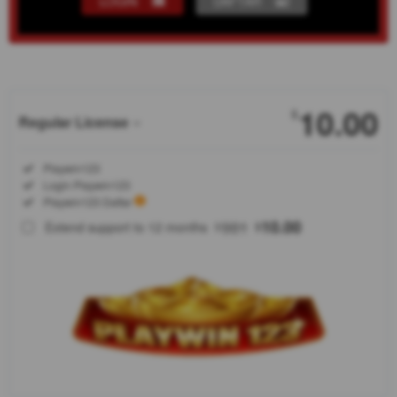
LOGIN
DAFTAR
Show More
10.00
$
Regular License
Regular
Included:
Playwin123
License
Included:
Login Playwin123
SELECTED
Included:
Playwin123 Daftar
88
$
981
10.00
Extend support to 12 months
$
$
Playwin123
adalah
sebuah
platform
yang
menyediakan
apk slot 88
gacor yang
paling viral