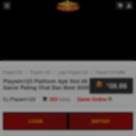
Playwin123
Playwin 123
Login Playwin123
Playwin123 Daftar
Playwin123 Platform Apk Slot 88
08.88
$
Gacor Paling Viral Dan Best 2026
By
Playwin123
303
sales
Game Online
LOGIN
DAFTAR