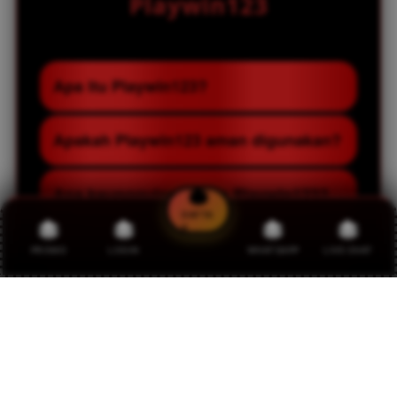
Apa itu Playwin123?
Playwin123 adalah platform yang
Apakah Playwin123 aman digunakan?
mengutamakan keamanan, kemudahan
akses, dan layanan profesional agar
Ya, Playwin123 menerapkan sistem
Apa keunggulan utama Playwin123?
pengguna memperoleh pengalaman
keamanan yang diperbarui secara berkala
digital yang nyaman serta berkualitas
sehingga aktivitas pengguna tetap
DAFTA
Keunggulannya meliputi akses cepat,
R
Apakah Playwin123 mudah diakses?
setiap saat.
terlindungi dan dapat dilakukan dengan
tampilan responsif, sistem stabil, layanan
PROMO
LOGIN
WHATSAPP
LIVE CHAT
lebih nyaman.
ramah, serta pengalaman penggunaan
Tentu. Platform dirancang agar dapat
Bagaimana kualitas layanan
yang sederhana namun tetap berkualitas.
digunakan dengan mudah melalui
Playwin123?
perangkat desktop maupun smartphone
tanpa mengurangi kenyamanan
Tim layanan siap membantu dengan
pengguna.
respons yang cepat sehingga setiap