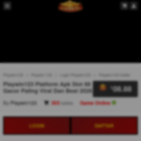
Playwin123
Playwin 123
Login Playwin123
Playwin123 Daftar
Playwin123 Platform Apk Slot 88
08.88
$
Gacor Paling Viral Dan Best 2026
By
Playwin123
303
sales
Game Online
LOGIN
DAFTAR