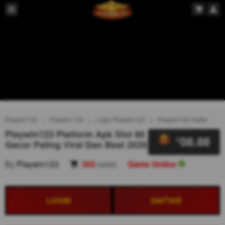
Playwin123
Playwin 123
Login Playwin123
Playwin123 Daftar
Playwin123 Platform Apk Slot 88
08.88
$
Gacor Paling Viral Dan Best 2026
By
Playwin123
303
sales
Game Online
LOGIN
DAFTAR