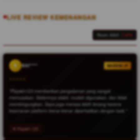
dan paling
the best di
LIVE REVIEW KEMENANGAN
tahun 2026
dengan
bocoran
Room Aktif:
1.572
permainan
yang tepat
dan jitu.
K
Kadek****
V
i
e
w
l
i
c
e
n
s
e
d