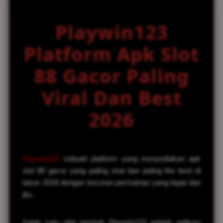
Playwin123
Platform Apk Slot
88 Gacor Paling
Viral Dan Best
2026
Playwin123
sebuah platform yang menyediakan apk
slot 88 gacor yang paling viral dan paling the best di
tahun 2026 dengan bocoran permainan yang tepat dan
jitu.
Salah satu nilai tambah Playwin123 adalah aplikasi