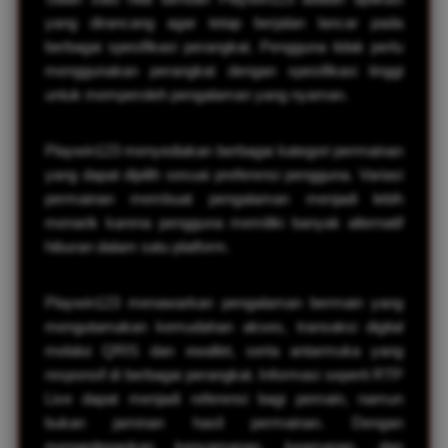
yang dirancang agar tetap berjalan lancar pada
berbagai spesifikasi perangkat. Pengguna tidak perlu
menggunakan perangkat dengan spesifikasi tinggi
untuk memperoleh pengalaman yang nyaman.
Playwin123 menyediakan berbagai kategori permainan
yang dapat dipilih sesuai preferensi pengguna. Variasi
permainan membuat pengalaman menjadi lebih
menarik karena pengguna memiliki banyak alternatif
hiburan dalam satu platform.
Playwin123 menawarkan pengalaman bermain yang
mengutamakan kemudahan akses, transaksi digital
melalui QRIS dan ewallet, serta antarmuka yang
responsif di berbagai perangkat. Informasi seperti RTP
Live dapat menjadi referensi bagi pemain, namun
bukan jaminan hasil permainan. Dengan
mengedepankan kenyamanan, keamanan, dan