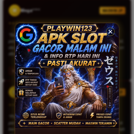
e
t
S
Siti****
MAXWIN JP
a
i
⭐⭐⭐⭐⭐
l
s
"Playwin123 memberikan pengalaman yang sangat
memuaskan. Sistemnya stabil, mudah digunakan, dan tidak
membingungkan. Saya juga merasa lebih tenang karena
keamanan platform benar-benar diperhatikan dengan baik."
🎯 Playwin 123
M
Mega****
MAXWIN JP
⭐⭐⭐⭐⭐
"Saya senang menggunakan Playwin123 karena
pelayanannya profesional. Proses akses cepat, sistem stabil,
dan pengalaman keseluruhannya terasa sangat memuaskan