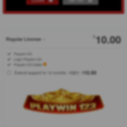
LOGIN
DAFTAR
Show More
10.00
$
Regular License
Regular
Included:
Playwin123
License
Included:
Login Playwin123
SELECTED
Included:
Playwin123 Daftar
88
$
981
10.00
Extend support to 12 months
$
$
Playwin123
adalah
sebuah
platform
yang
menyediakan
apk slot 88
gacor yang
paling viral