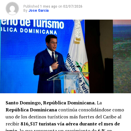
Published
1 mes ago
on
02/07/2026
By
Jose Garcia
Santo Domingo, República Dominicana.
La
República Dominicana
continúa consolidándose como
uno de los destinos turísticos más fuertes del Caribe al
recibir
816,517 turistas vía aérea durante el mes de
junio
, lo que representa un crecimiento de
6 %
en